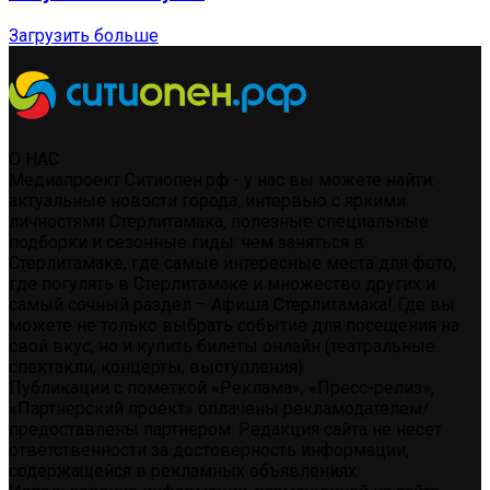
Загрузить больше
О НАС
Медиапроект Ситиопен.рф - у нас вы можете найти:
актуальные новости города, интервью с яркими
личностями Стерлитамака, полезные специальные
подборки и сезонные гиды: чем заняться в
Стерлитамаке, где самые интересные места для фото,
где погулять в Стерлитамаке и множество других и
самый сочный раздел – Афиша Стерлитамака! Где вы
можете не только выбрать событие для посещения на
свой вкус, но и купить билеты онлайн (театральные
спектакли, концерты, выступления)
Публикации с пометкой «Реклама», «Пресс-релиз»,
«Партнерский проект» оплачены рекламодателем/
предоставлены партнером. Редакция сайта не несет
ответственности за достоверность информации,
содержащейся в рекламных объявлениях.