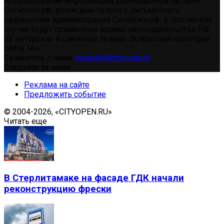
Использование информации, размещенной на сайте
Ситиопен.рф, возможно только с письменного
разрешения администрации Ситиопен.рф, в противном
случае будут применены нормы законодательства РФ
об авторских и смежных правах. Возрастная категория
сайта 16+.
Свяжитесь с нами:
redaktor@cityopen.ru
Следуйте за нами
Реклама на сайте
Предложить событие
© 2004-2026, «CITYOPEN.RU»
Читать еще
В Стерлитамаке на фасаде ГДК начали
реконструкцию фрески