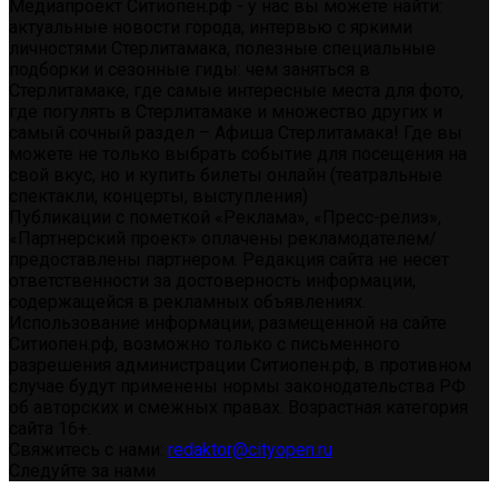
Медиапроект Ситиопен.рф - у нас вы можете найти:
актуальные новости города, интервью с яркими
личностями Стерлитамака, полезные специальные
подборки и сезонные гиды: чем заняться в
Стерлитамаке, где самые интересные места для фото,
где погулять в Стерлитамаке и множество других и
самый сочный раздел – Афиша Стерлитамака! Где вы
можете не только выбрать событие для посещения на
свой вкус, но и купить билеты онлайн (театральные
спектакли, концерты, выступления)
Публикации с пометкой «Реклама», «Пресс-релиз»,
«Партнерский проект» оплачены рекламодателем/
предоставлены партнером. Редакция сайта не несет
ответственности за достоверность информации,
содержащейся в рекламных объявлениях.
Использование информации, размещенной на сайте
Ситиопен.рф, возможно только с письменного
разрешения администрации Ситиопен.рф, в противном
случае будут применены нормы законодательства РФ
об авторских и смежных правах. Возрастная категория
сайта 16+.
Свяжитесь с нами:
redaktor@cityopen.ru
Следуйте за нами