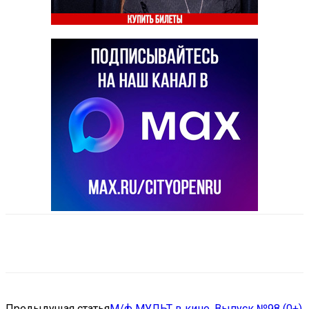
VK
Telegram
Email
Copy URL
Предыдущая статья
М/ф МУЛЬТ в кино. Выпуск №98 (0+)