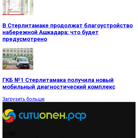
В Стерлитамаке продолжат благоустройство
набережной Ашкадара: что будет
предусмотрено
ГКБ №1 Стерлитамака получила новый
мобильный диагностический комплекс
Загрузить больше
О НАС