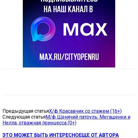
VK
Telegram
Email
Copy URL
Предыдущая статья
Х/ф Красавчик со стажем (16+)
Следующая статья
М/ф Щенячий патруль: Мегащенки и
Нелла, отважная принцесса (0+)
ЭТО МОЖЕТ БЫТЬ ИНТЕРЕСНО
ЕЩЕ ОТ АВТОРА