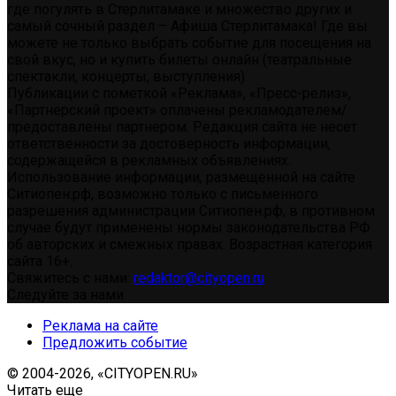
где погулять в Стерлитамаке и множество других и
самый сочный раздел – Афиша Стерлитамака! Где вы
можете не только выбрать событие для посещения на
свой вкус, но и купить билеты онлайн (театральные
спектакли, концерты, выступления)
Публикации с пометкой «Реклама», «Пресс-релиз»,
«Партнерский проект» оплачены рекламодателем/
предоставлены партнером. Редакция сайта не несет
ответственности за достоверность информации,
содержащейся в рекламных объявлениях.
Использование информации, размещенной на сайте
Ситиопен.рф, возможно только с письменного
разрешения администрации Ситиопен.рф, в противном
случае будут применены нормы законодательства РФ
об авторских и смежных правах. Возрастная категория
сайта 16+.
Свяжитесь с нами:
redaktor@cityopen.ru
Следуйте за нами
Реклама на сайте
Предложить событие
© 2004-2026, «CITYOPEN.RU»
Читать еще