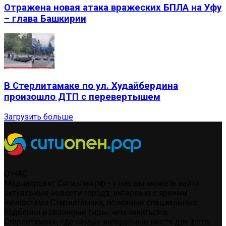
Отражена новая атака вражеских БПЛА на Уфу
– глава Башкирии
В Стерлитамаке по ул. Худайбердина
произошло ДТП с перевертышем
Загрузить больше
О НАС
Медиапроект Ситиопен.рф - у нас вы можете найти:
актуальные новости города, интервью с яркими
личностями Стерлитамака, полезные специальные
подборки и сезонные гиды: чем заняться в
Стерлитамаке, где самые интересные места для фото,