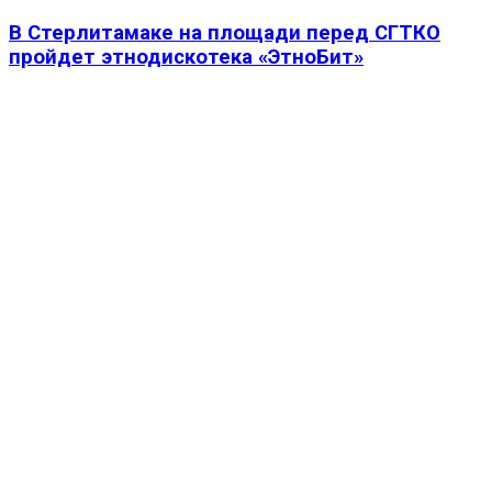
В Стерлитамаке на площади перед СГТКО
пройдет этнодискотека «ЭтноБит»