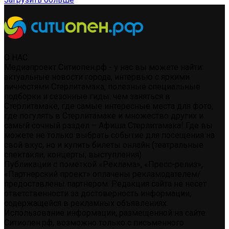
О НАС
Медиапроект Ситиопен.рф - у нас вы можете найти:
актуальные новости города, интервью с яркими
личностями Стерлитамака, полезные специальные
подборки и сезонные гиды: чем заняться в
Стерлитамаке, где самые интересные места для фото,
где погулять в Стерлитамаке и множество других и
самый сочный раздел – Афиша Стерлитамака! Где вы
можете не только выбрать событие для посещения на
свой вкус, но и купить билеты онлайн (театральные
спектакли, концерты, выступления)
Публикации с пометкой «Реклама», «Пресс-релиз»,
«Партнерский проект» оплачены рекламодателем/
предоставлены партнером. Редакция сайта не несет
ответственности за достоверность информации,
содержащейся в рекламных объявлениях.
Использование информации, размещенной на сайте
Ситиопен.рф, возможно только с письменного