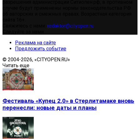
разрешения администрации Ситиопен.рф, в противном
случае будут применены нормы законодательства РФ
об авторских и смежных правах. Возрастная категория
сайта 16+.
Свяжитесь с нами:
redaktor@cityopen.ru
Следуйте за нами
Реклама на сайте
Предложить событие
© 2004-2026, «CITYOPEN.RU»
Читать еще
Фестиваль «Купец 2.0» в Стерлитамаке вновь
перенесли: новые даты и планы