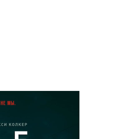
il
Copy URL