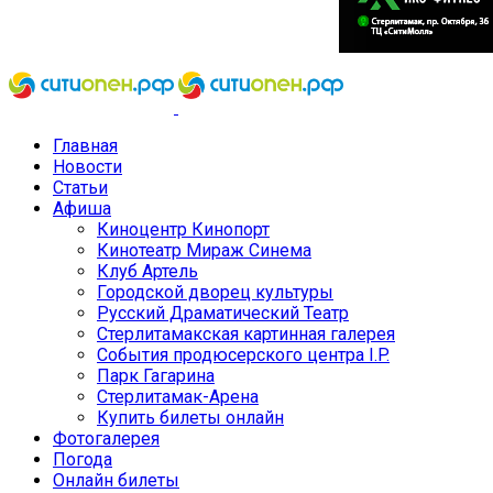
Главная
Новости
Статьи
Афиша
Киноцентр Кинопорт
Кинотеатр Мираж Синема
Клуб Артель
Городской дворец культуры
Русский Драматический Театр
Стерлитамакская картинная галерея
События продюсерского центра I.P.
Парк Гагарина
Стерлитамак-Арена
Купить билеты онлайн
Фотогалерея
Погода
Онлайн билеты