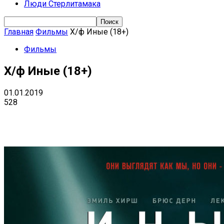
Люди Стерлитамака
Главная
Фильмы
Х/ф Иные (18+)
Фильмы
Х/ф Иные (18+)
01.01.2019
528
Поделиться
VK
Telegram
Ema