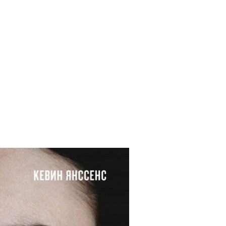
il
Copy URL