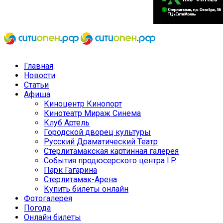
Главная
Новости
Статьи
Афиша
Киноцентр Кинопорт
Кинотеатр Мираж Синема
Клуб Артель
Городской дворец культуры
Русский Драматический Театр
Стерлитамакская картинная галерея
События продюсерского центра I.P.
Парк Гагарина
Стерлитамак-Арена
Купить билеты онлайн
Фотогалерея
Погода
Онлайн билеты