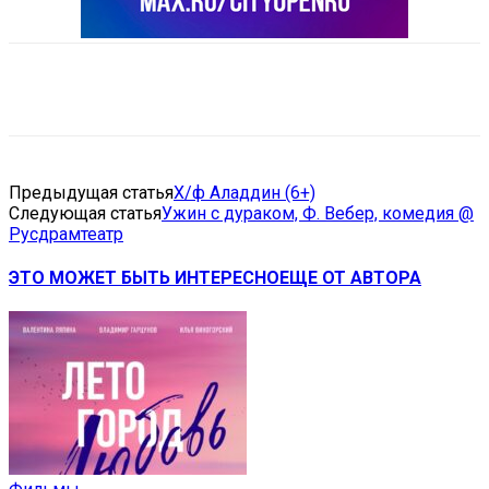
VK
Telegram
Email
Copy URL
Предыдущая статья
Х/ф Аладдин (6+)
Следующая статья
Ужин с дураком, Ф. Вебер, комедия @
Русдрамтеатр
ЭТО МОЖЕТ БЫТЬ ИНТЕРЕСНО
ЕЩЕ ОТ АВТОРА