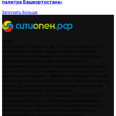
палитра Башкортостана»
Загрузить больше
О НАС
Медиапроект Ситиопен.рф - у нас вы можете найти:
актуальные новости города, интервью с яркими
личностями Стерлитамака, полезные специальные
подборки и сезонные гиды: чем заняться в
Стерлитамаке, где самые интересные места для фото,
где погулять в Стерлитамаке и множество других и
самый сочный раздел – Афиша Стерлитамака! Где вы
можете не только выбрать событие для посещения на
свой вкус, но и купить билеты онлайн (театральные
спектакли, концерты, выступления)
Публикации с пометкой «Реклама», «Пресс-релиз»,
«Партнерский проект» оплачены рекламодателем/
предоставлены партнером. Редакция сайта не несет
ответственности за достоверность информации,
содержащейся в рекламных объявлениях.