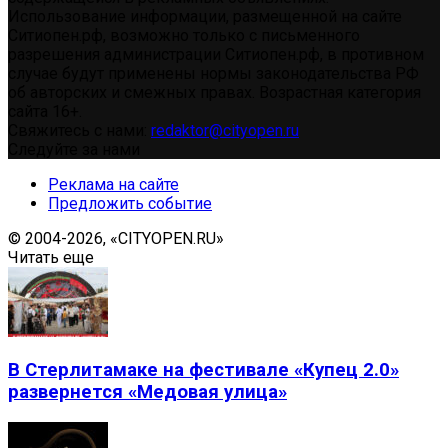
Использование информации, размещенной на сайте
Ситиопен.рф, возможно только с письменного
разрешения администрации Ситиопен.рф, в противном
случае будут применены нормы законодательства РФ
об авторских и смежных правах. Возрастная категория
сайта 16+.
Свяжитесь с нами:
redaktor@cityopen.ru
Следуйте за нами
Реклама на сайте
Предложить событие
© 2004-2026, «CITYOPEN.RU»
Читать еще
В Стерлитамаке на фестивале «Купец 2.0»
развернется «Медовая улица»