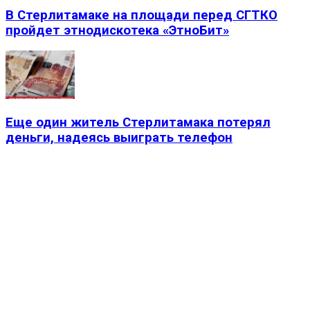
В Стерлитамаке на площади перед СГТКО
пройдет этнодискотека «ЭтноБит»
Еще один житель Стерлитамака потерял
деньги, надеясь выиграть телефон