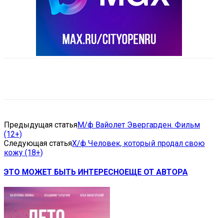
VK
Telegram
Email
Copy URL
Предыдущая статья
М/ф Вайолет Эвергарден. Фильм
(12+)
Следующая статья
Х/ф Человек, который продал свою
кожу (18+)
ЭТО МОЖЕТ БЫТЬ ИНТЕРЕСНО
ЕЩЕ ОТ АВТОРА