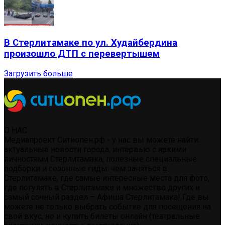
В Стерлитамаке по ул. Худайбердина
произошло ДТП с перевертышем
Загрузить больше
О НАС
Медиапроект Ситиопен.рф - у нас вы можете найти:
актуальные новости города, интервью с яркими
личностями Стерлитамака, полезные специальные
подборки и сезонные гиды: чем заняться в
Стерлитамаке, где самые интересные места для фото,
где погулять в Стерлитамаке и множество других и
самый сочный раздел – Афиша Стерлитамака! Где вы
можете не только выбрать событие для посещения на
свой вкус, но и купить билеты онлайн (театральные