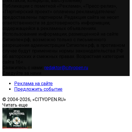
спектакли, концерты, выступления)
Публикации с пометкой «Реклама», «Пресс-релиз»,
«Партнерский проект» оплачены рекламодателем/
предоставлены партнером. Редакция сайта не несет
ответственности за достоверность информации,
содержащейся в рекламных объявлениях.
Использование информации, размещенной на сайте
Ситиопен.рф, возможно только с письменного
разрешения администрации Ситиопен.рф, в противном
случае будут применены нормы законодательства РФ
об авторских и смежных правах. Возрастная категория
сайта 16+.
Свяжитесь с нами:
redaktor@cityopen.ru
Следуйте за нами
Реклама на сайте
Предложить событие
© 2004-2026, «CITYOPEN.RU»
Читать еще