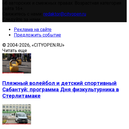
об авторских и смежных правах. Возрастная категория
сайта 16+.
Свяжитесь с нами:
redaktor@cityopen.ru
Следуйте за нами
Реклама на сайте
Предложить событие
© 2004-2026, «CITYOPEN.RU»
Читать еще
Пляжный волейбол и детский спортивный
Сабантуй: программа Дня физкультурника в
Стерлитамаке