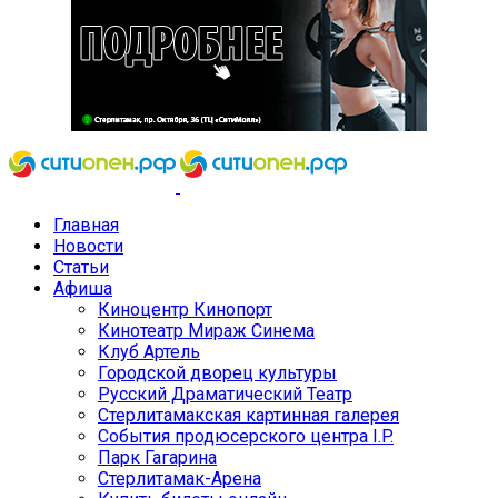
Главная
Новости
Статьи
Афиша
Киноцентр Кинопорт
Кинотеатр Мираж Синема
Клуб Артель
Городской дворец культуры
Русский Драматический Театр
Стерлитамакская картинная галерея
События продюсерского центра I.P.
Парк Гагарина
Стерлитамак-Арена