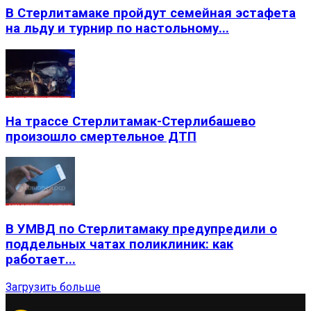
В Стерлитамаке пройдут семейная эстафета
на льду и турнир по настольному...
На трассе Стерлитамак-Стерлибашево
произошло смертельное ДТП
В УМВД по Стерлитамаку предупредили о
поддельных чатах поликлиник: как
работает...
Загрузить больше