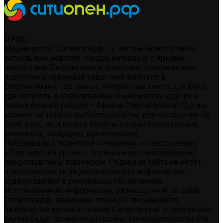
О НАС
Медиапроект Ситиопен.рф - у нас вы можете найти:
актуальные новости города, интервью с яркими
личностями Стерлитамака, полезные специальные
подборки и сезонные гиды: чем заняться в
Стерлитамаке, где самые интересные места для фото,
где погулять в Стерлитамаке и множество других и
самый сочный раздел – Афиша Стерлитамака! Где вы
можете не только выбрать событие для посещения на
свой вкус, но и купить билеты онлайн (театральные
спектакли, концерты, выступления)
Публикации с пометкой «Реклама», «Пресс-релиз»,
«Партнерский проект» оплачены рекламодателем/
предоставлены партнером. Редакция сайта не несет
ответственности за достоверность информации,
содержащейся в рекламных объявлениях.
Использование информации, размещенной на сайте
Ситиопен.рф, возможно только с письменного
разрешения администрации Ситиопен.рф, в противном
случае будут применены нормы законодательства РФ