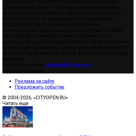
Публикации с пометкой «Реклама», «Пресс-релиз»,
«Партнерский проект» оплачены рекламодателем/
предоставлены партнером. Редакция сайта не несет
ответственности за достоверность информации,
содержащейся в рекламных объявлениях.
Использование информации, размещенной на сайте
Ситиопен.рф, возможно только с письменного
разрешения администрации Ситиопен.рф, в противном
случае будут применены нормы законодательства РФ
об авторских и смежных правах. Возрастная категория
сайта 16+.
Свяжитесь с нами:
redaktor@cityopen.ru
Следуйте за нами
Реклама на сайте
Предложить событие
© 2004-2026, «CITYOPEN.RU»
Читать еще