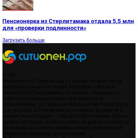
Пенсионерка из Стерлитамака отдала 5,5 млн
для «проверки подлинности»
Загрузить больше
О НАС
Медиапроект Ситиопен.рф - у нас вы можете найти:
актуальные новости города, интервью с яркими
личностями Стерлитамака, полезные специальные
подборки и сезонные гиды: чем заняться в
Стерлитамаке, где самые интересные места для фото,
где погулять в Стерлитамаке и множество других и
самый сочный раздел – Афиша Стерлитамака! Где вы
можете не только выбрать событие для посещения на
свой вкус, но и купить билеты онлайн (театральные
спектакли, концерты, выступления)