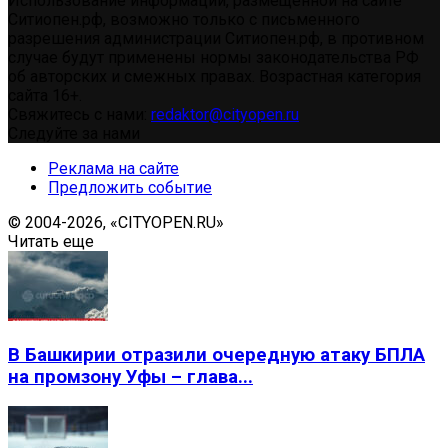
Использование информации, размещенной на сайте
Ситиопен.рф, возможно только с письменного
разрешения администрации Ситиопен.рф, в противном
случае будут применены нормы законодательства РФ
об авторских и смежных правах. Возрастная категория
сайта 16+.
Свяжитесь с нами:
redaktor@cityopen.ru
Следуйте за нами
Реклама на сайте
Предложить событие
© 2004-2026, «CITYOPEN.RU»
Читать еще
В Башкирии отразили очередную атаку БПЛА
на промзону Уфы – глава...