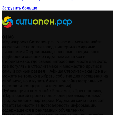
Загрузить больше
О НАС
Медиапроект Ситиопен.рф - у нас вы можете найти:
актуальные новости города, интервью с яркими
личностями Стерлитамака, полезные специальные
подборки и сезонные гиды: чем заняться в
Стерлитамаке, где самые интересные места для фото,
где погулять в Стерлитамаке и множество других и
самый сочный раздел – Афиша Стерлитамака! Где вы
можете не только выбрать событие для посещения на
свой вкус, но и купить билеты онлайн (театральные
спектакли, концерты, выступления)
Публикации с пометкой «Реклама», «Пресс-релиз»,
«Партнерский проект» оплачены рекламодателем/
предоставлены партнером. Редакция сайта не несет
ответственности за достоверность информации,
содержащейся в рекламных объявлениях.