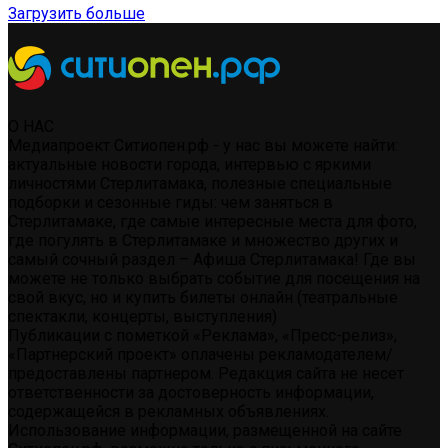
Загрузить больше
О НАС
Медиапроект Ситиопен.рф - у нас вы можете найти:
актуальные новости города, интервью с яркими
личностями Стерлитамака, полезные специальные
подборки и сезонные гиды: чем заняться в
Стерлитамаке, где самые интересные места для фото,
где погулять в Стерлитамаке и множество других и
самый сочный раздел – Афиша Стерлитамака! Где вы
можете не только выбрать событие для посещения на
свой вкус, но и купить билеты онлайн (театральные
спектакли, концерты, выступления)
Публикации с пометкой «Реклама», «Пресс-релиз»,
«Партнерский проект» оплачены рекламодателем/
предоставлены партнером. Редакция сайта не несет
ответственности за достоверность информации,
содержащейся в рекламных объявлениях.
Использование информации, размещенной на сайте