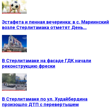
Эстафета и пенная вечеринка: в с. Мариинский
возле Стерлитамака отметят День...
В Стерлитамаке на фасаде ГДК начали
реконструкцию фрески
В Стерлитамаке по ул. Худайбердина
произошло ДТП с перевертышем