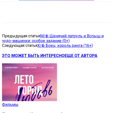
VK
Telegram
Email
Copy URL
Предыдущая статья
М/ф Щенячий патруль и Вспыш и
чудо-машинки: особое задание (0+)
Следующая статья
Х/ф Боец: король ринга (16+)
ЭТО МОЖЕТ БЫТЬ ИНТЕРЕСНО
ЕЩЕ ОТ АВТОРА
Фильмы