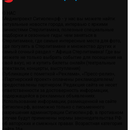
О НАС
Медиапроект Ситиопен.рф - у нас вы можете найти:
актуальные новости города, интервью с яркими
личностями Стерлитамака, полезные специальные
подборки и сезонные гиды: чем заняться в
Стерлитамаке, где самые интересные места для фото,
где погулять в Стерлитамаке и множество других и
самый сочный раздел – Афиша Стерлитамака! Где вы
можете не только выбрать событие для посещения на
свой вкус, но и купить билеты онлайн (театральные
спектакли, концерты, выступления)
Публикации с пометкой «Реклама», «Пресс-релиз»,
«Партнерский проект» оплачены рекламодателем/
предоставлены партнером. Редакция сайта не несет
ответственности за достоверность информации,
содержащейся в рекламных объявлениях.
Использование информации, размещенной на сайте
Ситиопен.рф, возможно только с письменного
разрешения администрации Ситиопен.рф, в противном
случае будут применены нормы законодательства РФ
об авторских и смежных правах. Возрастная категория
сайта 16+.