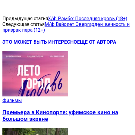
Предыдущая статья
Х/ф Рэмбо: Последняя кровь (18+)
Следующая статья
М/ф Вайолет Эвергарден: вечность и
призрак пера (12+)
ЭТО МОЖЕТ БЫТЬ ИНТЕРЕСНО
ЕЩЕ ОТ АВТОРА
Фильмы
Премьера в Кинопорте: уфимское кино на
большом экране