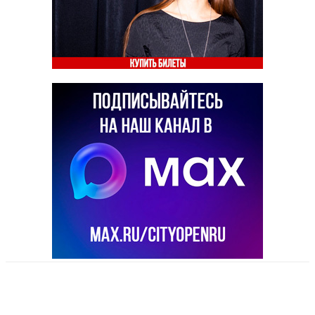
VK
Telegram
Email
Copy URL