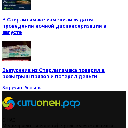
В Стерлитамаке изменились даты
проведения ночной диспансеризации в
августе
Выпускник из Стерлитамака поверил в
розыгрыш призов и потерял деньги
Загрузить больше
О НАС
Медиапроект Ситиопен.рф - у нас вы можете найти: