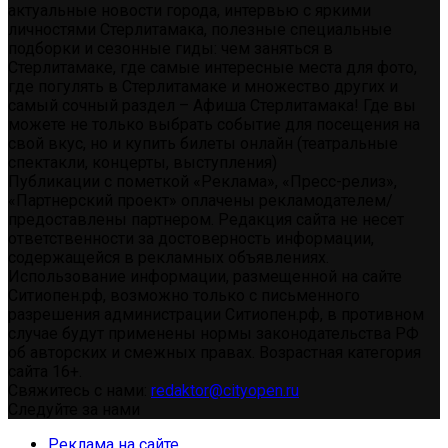
актуальные новости города, интервью с яркими
личностями Стерлитамака, полезные специальные
подборки и сезонные гиды: чем заняться в
Стерлитамаке, где самые интересные места для фото,
где погулять в Стерлитамаке и множество других и
самый сочный раздел – Афиша Стерлитамака! Где вы
можете не только выбрать событие для посещения на
свой вкус, но и купить билеты онлайн (театральные
спектакли, концерты, выступления)
Публикации с пометкой «Реклама», «Пресс-релиз»,
«Партнерский проект» оплачены рекламодателем/
предоставлены партнером. Редакция сайта не несет
ответственности за достоверность информации,
содержащейся в рекламных объявлениях.
Использование информации, размещенной на сайте
Ситиопен.рф, возможно только с письменного
разрешения администрации Ситиопен.рф, в противном
случае будут применены нормы законодательства РФ
об авторских и смежных правах. Возрастная категория
сайта 16+.
Свяжитесь с нами:
redaktor@cityopen.ru
Следуйте за нами
Реклама на сайте