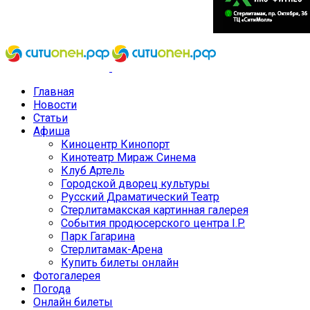
Главная
Новости
Статьи
Афиша
Киноцентр Кинопорт
Кинотеатр Мираж Синема
Клуб Артель
Городской дворец культуры
Русский Драматический Театр
Стерлитамакская картинная галерея
События продюсерского центра I.P.
Парк Гагарина
Стерлитамак-Арена
Купить билеты онлайн
Фотогалерея
Погода
Онлайн билеты