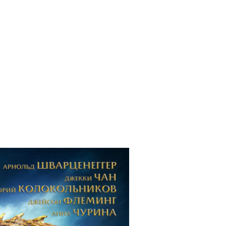
il
Copy URL