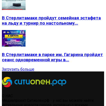
В Стерлитамаке пройдут семейная эстафета
на льду и турнир по настольному...
В Стерлитамаке в парке им. Гагарина пройдет
сеанс одновременной игры в...
Загрузить больше
О НАС
Медиапроект Ситиопен.рф - у нас вы можете найти:
актуальные новости города, интервью с яркими