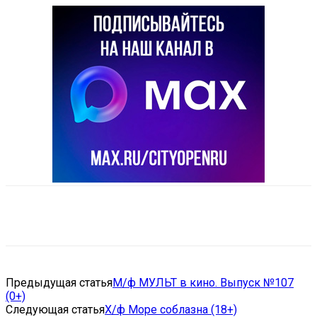
VK
Telegram
Email
Copy URL
Предыдущая статья
М/ф МУЛЬТ в кино. Выпуск №107
(0+)
Следующая статья
Х/ф Море соблазна (18+)