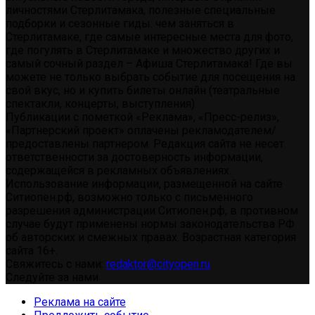
личностями Стерлитамака, полезные специальные
подборки и сезонные гиды: чем заняться в
Стерлитамаке, где самые интересные места для фото,
где погулять в Стерлитамаке и множество других и
самый сочный раздел – Афиша Стерлитамака! Где вы
можете не только выбрать событие для посещения на
свой вкус, но и купить билеты онлайн (театральные
спектакли, концерты, выступления)
Публикации с пометкой «Реклама», «Пресс-релиз»,
«Партнерский проект» оплачены рекламодателем/
предоставлены партнером. Редакция сайта не несет
ответственности за достоверность информации,
содержащейся в рекламных объявлениях.
Использование информации, размещенной на сайте
Ситиопен.рф, возможно только с письменного
разрешения администрации Ситиопен.рф, в противном
случае будут применены нормы законодательства РФ
об авторских и смежных правах. Возрастная категория
сайта 16+.
Свяжитесь с нами:
redaktor@cityopen.ru
Следуйте за нами
Реклама на сайте