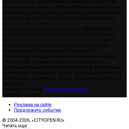
где погулять в Стерлитамаке и множество других и
самый сочный раздел – Афиша Стерлитамака! Где вы
можете не только выбрать событие для посещения на
свой вкус, но и купить билеты онлайн (театральные
спектакли, концерты, выступления)
Публикации с пометкой «Реклама», «Пресс-релиз»,
«Партнерский проект» оплачены рекламодателем/
предоставлены партнером. Редакция сайта не несет
ответственности за достоверность информации,
содержащейся в рекламных объявлениях.
Использование информации, размещенной на сайте
Ситиопен.рф, возможно только с письменного
разрешения администрации Ситиопен.рф, в противном
случае будут применены нормы законодательства РФ
об авторских и смежных правах. Возрастная категория
сайта 16+.
Свяжитесь с нами:
redaktor@cityopen.ru
Следуйте за нами
Реклама на сайте
Предложить событие
© 2004-2026, «CITYOPEN.RU»
Читать еще