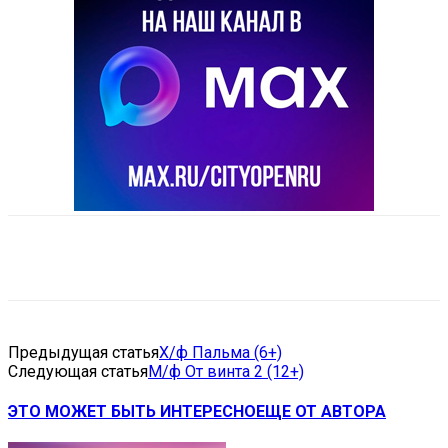
VK
Telegram
Email
Copy URL
Предыдущая статья
Х/ф Пальма (6+)
Следующая статья
М/ф От винта 2 (12+)
ЭТО МОЖЕТ БЫТЬ ИНТЕРЕСНО
ЕЩЕ ОТ АВТОРА