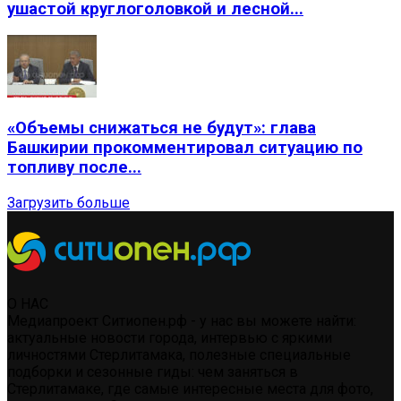
ушастой круглоголовкой и лесной...
«Объемы снижаться не будут»: глава
Башкирии прокомментировал ситуацию по
топливу после...
Загрузить больше
О НАС
Медиапроект Ситиопен.рф - у нас вы можете найти:
актуальные новости города, интервью с яркими
личностями Стерлитамака, полезные специальные
подборки и сезонные гиды: чем заняться в
Стерлитамаке, где самые интересные места для фото,