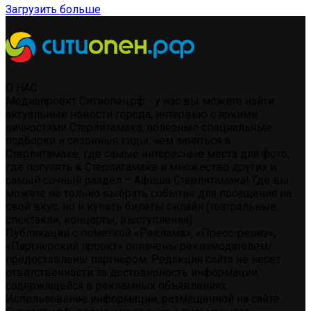
Загрузить больше
О НАС
Медиапроект Ситиопен.рф - у нас вы можете найти:
актуальные новости города, интервью с яркими
личностями Стерлитамака, полезные специальные
подборки и сезонные гиды: чем заняться в
Стерлитамаке, где самые интересные места для фото,
где погулять в Стерлитамаке и множество других и
самый сочный раздел – Афиша Стерлитамака! Где вы
можете не только выбрать событие для посещения на
свой вкус, но и купить билеты онлайн (театральные
спектакли, концерты, выступления)
Публикации с пометкой «Реклама», «Пресс-релиз»,
«Партнерский проект» оплачены рекламодателем/
предоставлены партнером. Редакция сайта не несет
ответственности за достоверность информации,
содержащейся в рекламных объявлениях.
Использование информации, размещенной на сайте