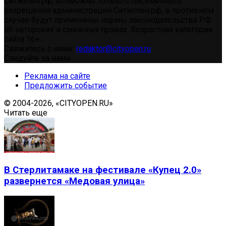
Ситиопен.рф, возможно только с письменного
разрешения администрации Ситиопен.рф, в противном
случае будут применены нормы законодательства РФ
об авторских и смежных правах. Возрастная категория
сайта 16+.
Свяжитесь с нами:
redaktor@cityopen.ru
Следуйте за нами
Реклама на сайте
Предложить событие
© 2004-2026, «CITYOPEN.RU»
Читать еще
В Стерлитамаке на фестивале «Купец 2.0»
развернется «Медовая улица»