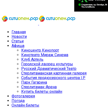
Главная
Новости
Статьи
Афиша
Киноцентр Кинопорт
Кинотеатр Мираж Синема
Клуб Артель
Городской дворец культуры
Русский Драматический Театр
Стерлитамакская картинная галерея
События продюсерского центра I.P.
Парк Гагарина
Стерлитамак-Арена
Купить билеты онлайн
Фотогалерея
Погода
Онлайн билеты