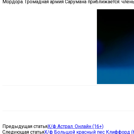
Мордора. Громадная армия Сарумана приближается: члены
Поделиться
VK
Telegram
Ema
Предыдущая статья
Х/ф Астрал. Онлайн (16+)
Следующая статья
Х/ф Большой красный пес Клиффорд (