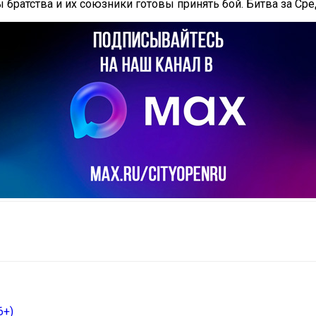
 братства и их союзники готовы принять бой. Битва за Ср
il
Copy URL
6+)