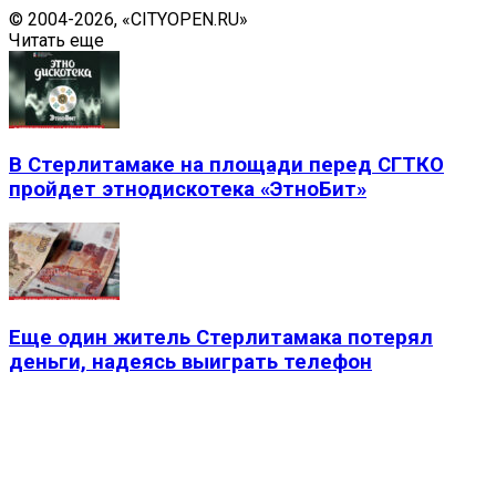
© 2004-2026, «CITYOPEN.RU»
Читать еще
В Стерлитамаке на площади перед СГТКО
пройдет этнодискотека «ЭтноБит»
Еще один житель Стерлитамака потерял
деньги, надеясь выиграть телефон