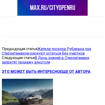
VK
Telegram
Email
Copy URL
Предыдущая статья
Жители поселка Рублевка под
Стерлитамаком рискуют остаться без участков
Следующая статья
В День знаний в Стерлитамаке
запретят продажу алкоголя
ЭТО МОЖЕТ БЫТЬ ИНТЕРЕСНО
ЕЩЕ ОТ АВТОРА