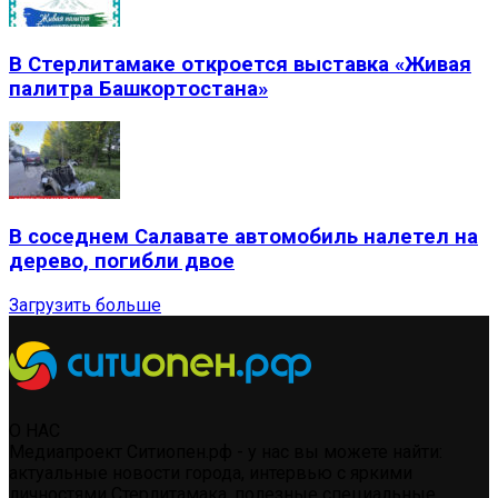
В Стерлитамаке откроется выставка «Живая
палитра Башкортостана»
В соседнем Салавате автомобиль налетел на
дерево, погибли двое
Загрузить больше
О НАС
Медиапроект Ситиопен.рф - у нас вы можете найти:
актуальные новости города, интервью с яркими
личностями Стерлитамака, полезные специальные