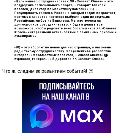
«Цель нашего сотрудничества с ХК «Салават Юлаев» – это
поддержка регионального спорта, –
говорит Алексей
Ковалев, директор по маркетингу компании BQ.
–
Популярность хоккея в России с каждым годом возрастает,
поэтому в качестве партнера выбрали один из ведущих
Российских клубов из Башкирии. Мы настроены на
долгосрочное сотрудничество, и будем делать все
возможное, чтобы радовать всех болельщиков ХК «Салават
Юлаев» интересными активностями с памятными призами и
сувенирами».
«BQ – это абсолютно новая для нас страница, и мы очень
рады такому сотрудничеству. В перспективе разработка
интересных совместных проектов, –
сказал Александр
Курносов, генеральный директор ХК Салават Юлаев»
.
Что ж, следим за развитием событий! 😉