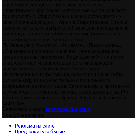
подборки и сезонные гиды: чем заняться в
Стерлитамаке, где самые интересные места для фото,
где погулять в Стерлитамаке и множество других и
самый сочный раздел – Афиша Стерлитамака! Где вы
можете не только выбрать событие для посещения на
свой вкус, но и купить билеты онлайн (театральные
спектакли, концерты, выступления)
Публикации с пометкой «Реклама», «Пресс-релиз»,
«Партнерский проект» оплачены рекламодателем/
предоставлены партнером. Редакция сайта не несет
ответственности за достоверность информации,
содержащейся в рекламных объявлениях.
Использование информации, размещенной на сайте
Ситиопен.рф, возможно только с письменного
разрешения администрации Ситиопен.рф, в противном
случае будут применены нормы законодательства РФ
об авторских и смежных правах. Возрастная категория
сайта 16+.
Свяжитесь с нами:
redaktor@cityopen.ru
Следуйте за нами
Реклама на сайте
Предложить событие