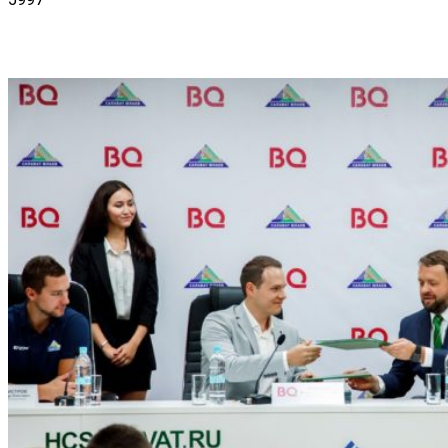
VK
Telegram
Email
Copy URL