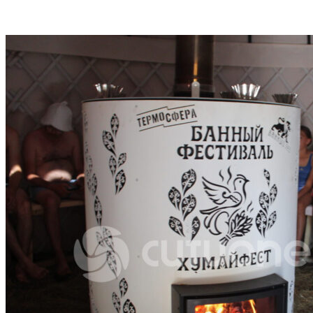
VK
Telegram
Email
Copy URL