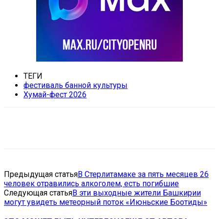
ТЕГИ
фестиваль банной культуры
Хумай-фест 2026
VK
Telegram
Email
Copy URL
Предыдущая статья
В Стерлитамаке за пять месяцев 26
человек отравились алкоголем, есть погибшие
Следующая статья
В эти выходные жители Башкирии
могут увидеть метеорный поток «Июньские Боотиды»