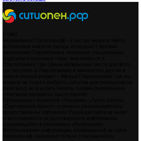
О НАС
Медиапроект Ситиопен.рф - у нас вы можете найти:
актуальные новости города, интервью с яркими
личностями Стерлитамака, полезные специальные
подборки и сезонные гиды: чем заняться в
Стерлитамаке, где самые интересные места для фото,
где погулять в Стерлитамаке и множество других и
самый сочный раздел – Афиша Стерлитамака! Где вы
можете не только выбрать событие для посещения на
свой вкус, но и купить билеты онлайн (театральные
спектакли, концерты, выступления)
Публикации с пометкой «Реклама», «Пресс-релиз»,
«Партнерский проект» оплачены рекламодателем/
предоставлены партнером. Редакция сайта не несет
ответственности за достоверность информации,
содержащейся в рекламных объявлениях.
Использование информации, размещенной на сайте
Ситиопен.рф, возможно только с письменного