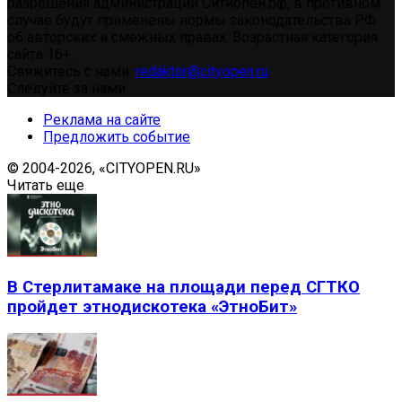
разрешения администрации Ситиопен.рф, в противном
случае будут применены нормы законодательства РФ
об авторских и смежных правах. Возрастная категория
сайта 16+.
Свяжитесь с нами:
redaktor@cityopen.ru
Следуйте за нами
Реклама на сайте
Предложить событие
© 2004-2026, «CITYOPEN.RU»
Читать еще
В Стерлитамаке на площади перед СГТКО
пройдет этнодискотека «ЭтноБит»