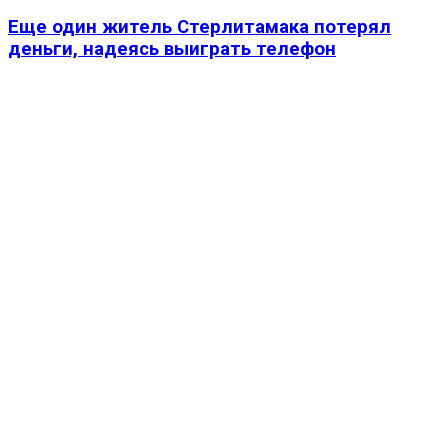
Еще один житель Стерлитамака потерял
деньги, надеясь выиграть телефон