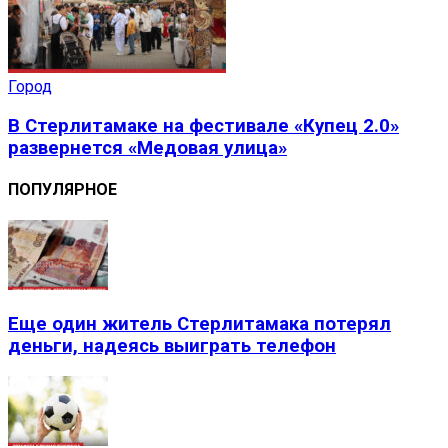
Город
В Стерлитамаке на фестивале «Купец 2.0»
развернется «Медовая улица»
ПОПУЛЯРНОЕ
Еще один житель Стерлитамака потерял
деньги, надеясь выиграть телефон