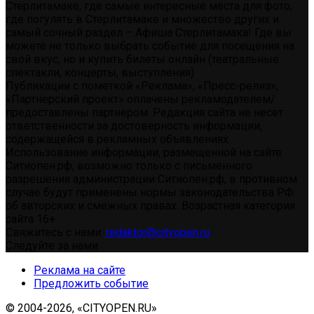
Стерлитамаке, где самые интересные места для фото,
где погулять в Стерлитамаке и множество других и
самый сочный раздел – Афиша Стерлитамака! Где вы
можете не только выбрать событие для посещения на
свой вкус, но и купить билеты онлайн (театральные
спектакли, концерты, выступления)
Публикации с пометкой «Реклама», «Пресс-релиз»,
«Партнерский проект» оплачены рекламодателем/
предоставлены партнером. Редакция сайта не несет
ответственности за достоверность информации,
содержащейся в рекламных объявлениях.
Использование информации, размещенной на сайте
Ситиопен.рф, возможно только с письменного
разрешения администрации Ситиопен.рф, в противном
случае будут применены нормы законодательства РФ
об авторских и смежных правах. Возрастная категория
сайта 16+.
Свяжитесь с нами:
redaktor@cityopen.ru
Следуйте за нами
Реклама на сайте
Предложить событие
© 2004-2026, «CITYOPEN.RU»