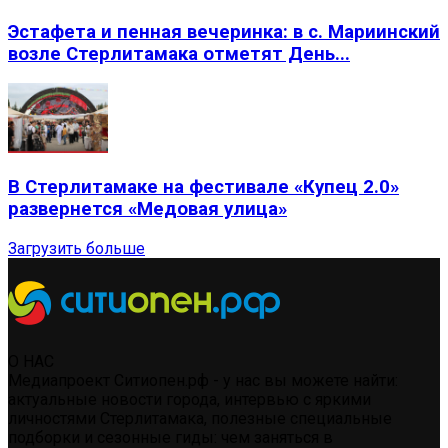
Эстафета и пенная вечеринка: в с. Мариинский
возле Стерлитамака отметят День...
В Стерлитамаке на фестивале «Купец 2.0»
развернется «Медовая улица»
Загрузить больше
О НАС
Медиапроект Ситиопен.рф - у нас вы можете найти:
актуальные новости города, интервью с яркими
личностями Стерлитамака, полезные специальные
подборки и сезонные гиды: чем заняться в