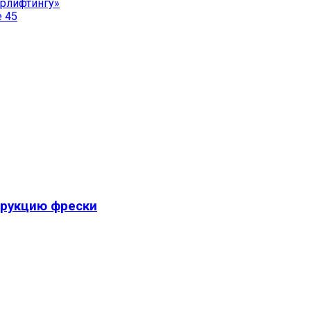
эрлифтингу»
е 45
трукцию фрески