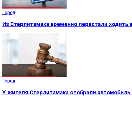
Город
Из Стерлитамака временно перестали ходить а
Город
У жителя Стерлитамака отобрали автомобиль 