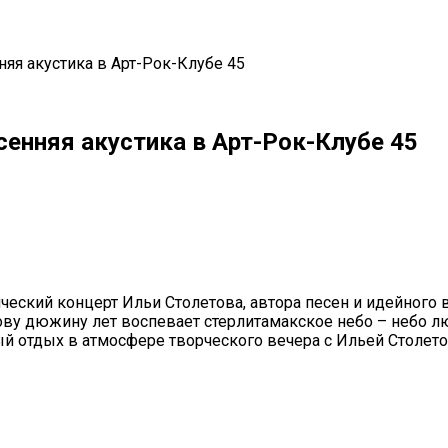
няя акустика в Арт-Рок-Клубе 45
сенняя акустика в Арт-Рок-Клубе 45
il
Copy URL
тический концерт Ильи Столетова, автора песен и идейног
ову дюжину лет воспевает стерлитамакское небо – небо лю
 отдых в атмосфере творческого вечера с Ильей Столето