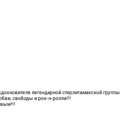
о вдохновителя легендарной cтерлитамакской группы
бви, свободы и рок-н-ролла!!!
вым!!!