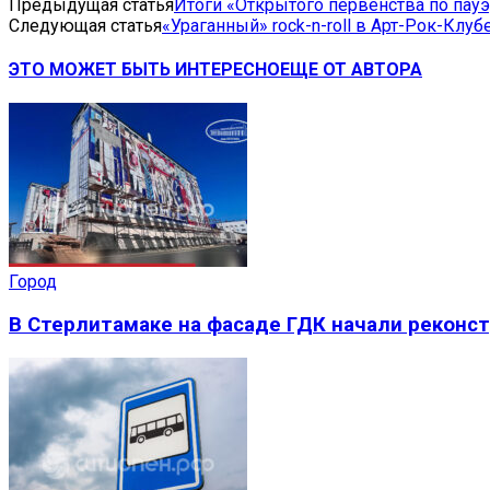
Предыдущая статья
Итоги «Открытого первенства по пау
Следующая статья
«Ураганный» rock-n-roll в Арт-Рок-Клуб
ЭТО МОЖЕТ БЫТЬ ИНТЕРЕСНО
ЕЩЕ ОТ АВТОРА
Город
В Стерлитамаке на фасаде ГДК начали реконс