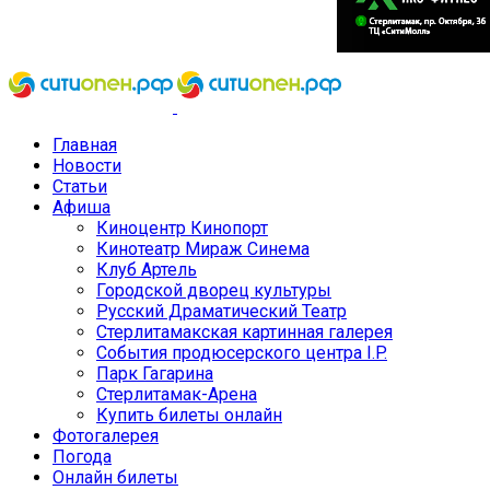
Главная
Новости
Статьи
Афиша
Киноцентр Кинопорт
Кинотеатр Мираж Синема
Клуб Артель
Городской дворец культуры
Русский Драматический Театр
Стерлитамакская картинная галерея
События продюсерского центра I.P.
Парк Гагарина
Стерлитамак-Арена
Купить билеты онлайн
Фотогалерея
Погода
Онлайн билеты