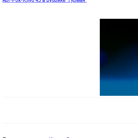
Арт-Рок-Клуб 45 в рубрике “Гурман”
Поделиться
VK
Telegram
Ema