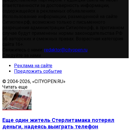
ответственности за достоверность информации,
содержащейся в рекламных объявлениях.
Использование информации, размещенной на сайте
Ситиопен.рф, возможно только с письменного
разрешения администрации Ситиопен.рф, в противном
случае будут применены нормы законодательства РФ
об авторских и смежных правах. Возрастная категория
сайта 16+.
Свяжитесь с нами:
redaktor@cityopen.ru
Следуйте за нами
Реклама на сайте
Предложить событие
© 2004-2026, «CITYOPEN.RU»
Читать еще
Еще один житель Стерлитамака потерял
деньги, надеясь выиграть телефон