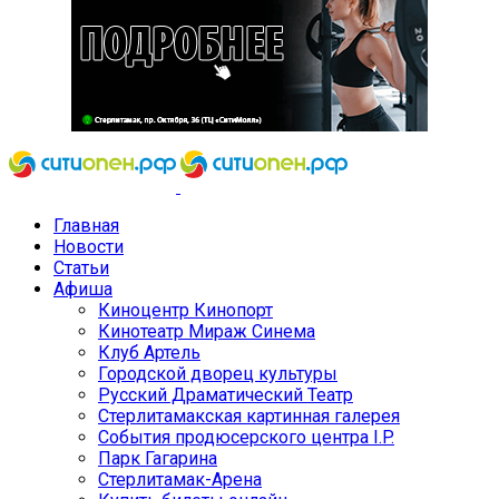
Главная
Новости
Статьи
Афиша
Киноцентр Кинопорт
Кинотеатр Мираж Синема
Клуб Артель
Городской дворец культуры
Русский Драматический Театр
Стерлитамакская картинная галерея
События продюсерского центра I.P.
Парк Гагарина
Стерлитамак-Арена