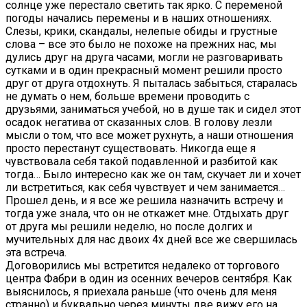
солнце уже перестало светить так ярко. С переменой
погоды начались перемены и в наших отношениях.
Слезы, крики, скандалы, нелепые обиды и грустные
слова – все это было не похоже на прежних нас, мы
дулись друг на друга часами, могли не разговаривать
сутками и в один прекрасный момент решили просто
друг от друга отдохнуть. Я пыталась забыться, старалась
не думать о нем, больше времени проводить с
друзьями, заниматься учебой, но в душе так и сидел этот
осадок негатива от сказанных слов. В голову лезли
мысли о том, что все может рухнуть, а наши отношения
просто перестанут существовать. Никогда еще я
чувствовала себя такой подавленной и разбитой как
тогда… Было интересно как же он там, скучает ли и хочет
ли встретиться, как себя чувствует и чем занимается…
Прошел день, и я все же решила назначить встречу и
тогда уже знала, что он не откажет мне. Отдыхать друг
от друга мы решили неделю, но после долгих и
мучительных для нас двоих 4х дней все же свершилась
эта встреча.
Договорились мы встретится недалеко от торгового
центра Фабри в один из осенних вечеров сентября. Как
выяснилось, я приехала раньше (что очень для меня
странно) и буквально через минуты две вижу его на