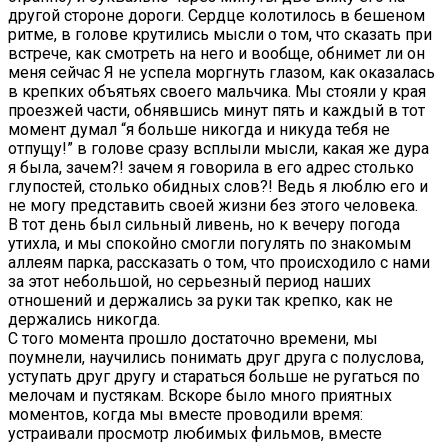
другой стороне дороги. Сердце колотилось в бешеном
ритме, в голове крутились мысли о том, что сказать при
встрече, как смотреть на него и вообще, обнимет ли он
меня сейчас Я не успела моргнуть глазом, как оказалась
в крепких объятьях своего мальчика. Мы стояли у края
проезжей части, обнявшись минут пять и каждый в тот
момент думал “я больше никогда и никуда тебя не
отпущу!” в голове сразу всплыли мысли, какая же дура
я была, зачем?! зачем я говорила в его адрес столько
глупостей, столько обидных слов?! Ведь я люблю его и
не могу представить своей жизни без этого человека.
В тот день был сильный ливень, но к вечеру погода
утихла, и мы спокойно смогли погулять по знакомым
аллеям парка, рассказать о том, что происходило с нами
за этот небольшой, но серьезный период наших
отношений и держались за руки так крепко, как не
держались никогда.
С того момента прошло достаточно времени, мы
поумнели, научились понимать друг друга с полуслова,
уступать друг другу и стараться больше не ругаться по
мелочам и пустякам. Вскоре было много приятных
моментов, когда мы вместе проводили время:
устраивали просмотр любимых фильмов, вместе