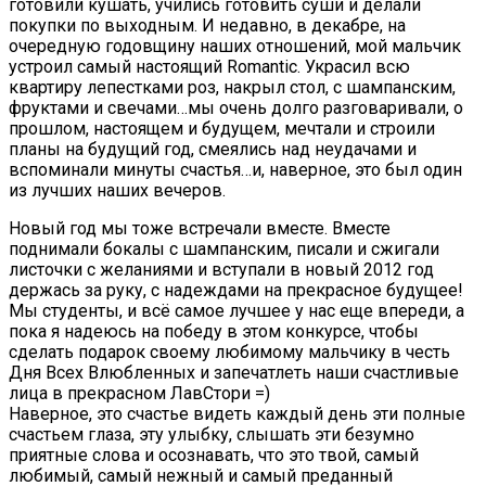
готовили кушать, учились готовить суши и делали
покупки по выходным. И недавно, в декабре, на
очередную годовщину наших отношений, мой мальчик
устроил самый настоящий Romantic. Украсил всю
квартиру лепестками роз, накрыл стол, с шампанским,
фруктами и свечами…мы очень долго разговаривали, о
прошлом, настоящем и будущем, мечтали и строили
планы на будущий год, смеялись над неудачами и
вспоминали минуты счастья…и, наверное, это был один
из лучших наших вечеров.
Новый год мы тоже встречали вместе. Вместе
поднимали бокалы с шампанским, писали и сжигали
листочки с желаниями и вступали в новый 2012 год
держась за руку, с надеждами на прекрасное будущее!
Мы студенты, и всё самое лучшее у нас еще впереди, а
пока я надеюсь на победу в этом конкурсе, чтобы
сделать подарок своему любимому мальчику в честь
Дня Всех Влюбленных и запечатлеть наши счастливые
лица в прекрасном ЛавСтори =)
Наверное, это счастье видеть каждый день эти полные
счастьем глаза, эту улыбку, слышать эти безумно
приятные слова и осознавать, что это твой, самый
любимый, самый нежный и самый преданный