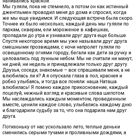
наливались краской.
Мы гуляли, пока не стемнело, а потом он как истинный
джентльмен проводил меня до дома и спросил, когда
же мы еще увидимся. И следующая встреча была скоро.
Точнее их было несколько, каждый день мы гуляли по
паркам, скверам, ели мороженое в кафешках,
пропадали до утра и узнавали друг друга еще больше.
Спустя некоторое время мы уже называли друг друга
смешными прозвищами, с ночи напролет гуляли по
освещенному огнями городу, бегали как дети за ручку и
целовались под лунным небом. Мы не считали ни минут,
ни дней, ни недель и принадлежали только друг другу.
Друзья, соседи, знакомые – все спрашивали меня, а не
влюбилась ли я? А я опускала глаза в пол, краснея и
робко улыбаясь, и тогда все поняли: наша Наташа
влюбилась! Я помню каждое прикосновение, каждый
поцелуй, нежный взгляд и красивые слова шепотом.
Мы наслаждались каждым моментом, проведенным
вместе, ценили каждое слово, улыбались каждому дню
и благодарили судьбу за то, что она подарила нам друг
друга.
Потихоньку от нас ускользало лето, теплые деньки
сменились серыми тучами и проливными дождями, а