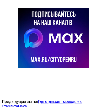
VK
Telegram
Email
Copy URL
Предыдущая статья
Где отдыхает молодежь
Стерлитамака