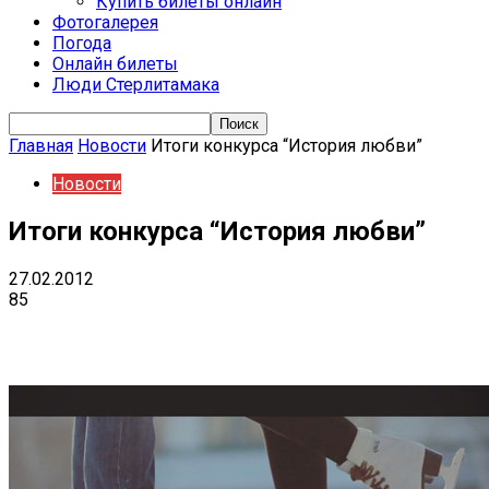
Купить билеты онлайн
Фотогалерея
Погода
Онлайн билеты
Люди Стерлитамака
Главная
Новости
Итоги конкурса “История любви”
Новости
Итоги конкурса “История любви”
27.02.2012
85
VK
Telegram
Email
Copy URL