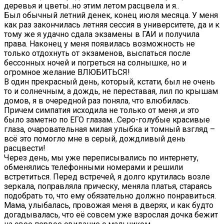
деревья и цветы..но этим летом расцвела и я..
Был обычный летний денек, конец июля месяца. У меня
как раз закончилась летняя сессия в университете, да и к
тому же я удачно сдала экзамены в ГАИ и получила
права. Наконец у меня появилась возможность не
только отдохнуть от экзаменов, выспаться после
бессонных ночей и погреться на солнышке, но и
огромное желание ВЛЮБИТЬСЯ!
В один прекрасный день, который, кстати, был не очень
то и солнечным, а дождь, не переставая, лил по крышам
домов, я в очередной раз поняла, что влюбилась.
Причем симпатия исходила не только от меня ,и это
было заметно по ЕГО глазам…Серо-голубые красивые
глаза, очаровательная милая улыбка и томный взгляд –
всё это помогло мне в серый, дождливый день
расцвести!
Через день, мы уже переписывались по интернету,
обменялись телефонными номерами и решили
встретиться. Перед встречей, я долго крутилась возле
зеркала, поправляла прическу, меняла платья, стараясь
подобрать то, что ему обязательно должно понравиться.
Мама, улыбалась, провожая меня в дверях, и как будто
догадывалась, что её совсем уже взрослая дочка бежит