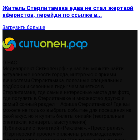
Житель Стерлитамака едва не стал жертвой
аферистов, перейдя по ссылке в...
Загрузить больше
О НАС
Медиапроект Ситиопен.рф - у нас вы можете найти:
актуальные новости города, интервью с яркими
личностями Стерлитамака, полезные специальные
подборки и сезонные гиды: чем заняться в
Стерлитамаке, где самые интересные места для фото,
где погулять в Стерлитамаке и множество других и
самый сочный раздел – Афиша Стерлитамака! Где вы
можете не только выбрать событие для посещения на
свой вкус, но и купить билеты онлайн (театральные
спектакли, концерты, выступления)
Публикации с пометкой «Реклама», «Пресс-релиз»,
«Партнерский проект» оплачены рекламодателем/
предоставлены партнером. Редакция сайта не несет