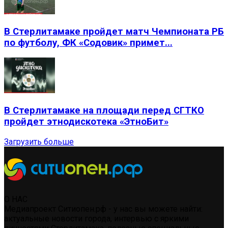
В Стерлитамаке пройдет матч Чемпионата РБ
по футболу, ФК «Содовик» примет...
В Стерлитамаке на площади перед СГТКО
пройдет этнодискотека «ЭтноБит»
Загрузить больше
О НАС
Медиапроект Ситиопен.рф - у нас вы можете найти:
актуальные новости города, интервью с яркими