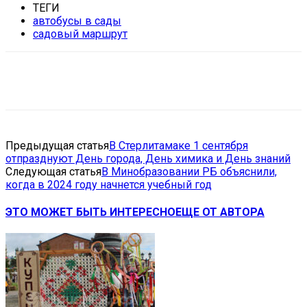
ТЕГИ
автобусы в сады
садовый маршрут
VK
Telegram
Email
Copy URL
Предыдущая статья
В Стерлитамаке 1 сентября
отпразднуют День города, День химика и День знаний
Следующая статья
В Минобразовании РБ объяснили,
когда в 2024 году начнется учебный год
ЭТО МОЖЕТ БЫТЬ ИНТЕРЕСНО
ЕЩЕ ОТ АВТОРА