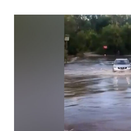
VK
Telegram
Email
Copy URL