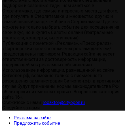
личностями Стерлитамака, полезные специальные
подборки и сезонные гиды: чем заняться в
Стерлитамаке, где самые интересные места для фото,
где погулять в Стерлитамаке и множество других и
самый сочный раздел – Афиша Стерлитамака! Где вы
можете не только выбрать событие для посещения на
свой вкус, но и купить билеты онлайн (театральные
спектакли, концерты, выступления)
Публикации с пометкой «Реклама», «Пресс-релиз»,
«Партнерский проект» оплачены рекламодателем/
предоставлены партнером. Редакция сайта не несет
ответственности за достоверность информации,
содержащейся в рекламных объявлениях.
Использование информации, размещенной на сайте
Ситиопен.рф, возможно только с письменного
разрешения администрации Ситиопен.рф, в противном
случае будут применены нормы законодательства РФ
об авторских и смежных правах. Возрастная категория
сайта 16+.
Свяжитесь с нами:
redaktor@cityopen.ru
Следуйте за нами
Реклама на сайте
Предложить событие