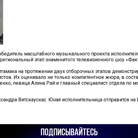
обедитель масштабного музыкального проекта исполнителе
о региональный этап знаменитого телевизионного шоу «Факт
итамака на протяжении двух отборочных этапов демонстри
листов. Их оценивало не только компетентное жюри, в сос
иенко, певица Алина Рай и главный специалист отдела по
сандра Витскаускас. Юная исполнительница отправится на 