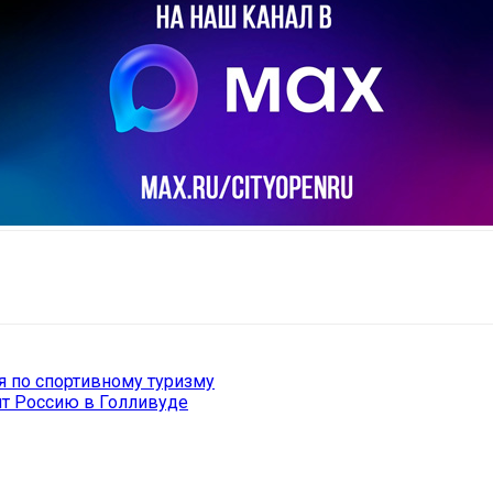
il
Copy URL
я по спортивному туризму
т Россию в Голливуде