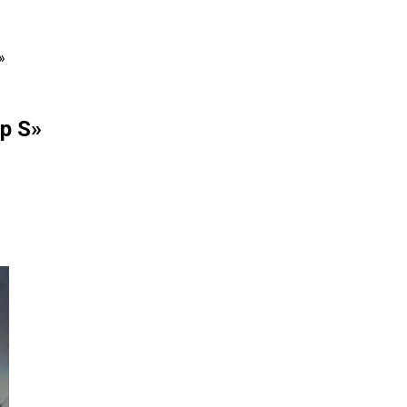
»
р S»
il
Copy URL