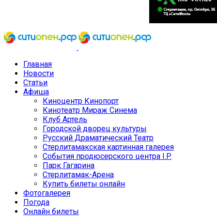
Главная
Новости
Статьи
Афиша
Киноцентр Кинопорт
Кинотеатр Мираж Синема
Клуб Артель
Городской дворец культуры
Русский Драматический Театр
Стерлитамакская картинная галерея
События продюсерского центра I.P.
Парк Гагарина
Стерлитамак-Арена
Купить билеты онлайн
Фотогалерея
Погода
Онлайн билеты