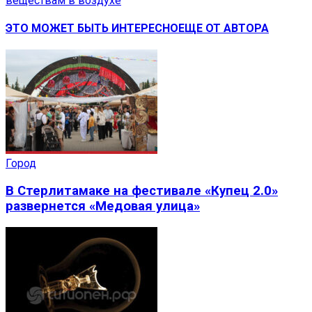
веществам в воздухе
ЭТО МОЖЕТ БЫТЬ ИНТЕРЕСНО
ЕЩЕ ОТ АВТОРА
Город
В Стерлитамаке на фестивале «Купец 2.0»
развернется «Медовая улица»