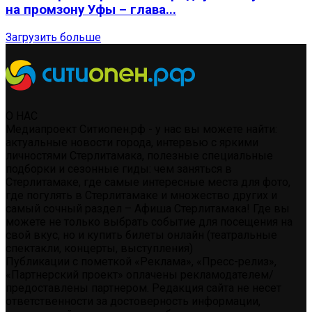
на промзону Уфы – глава...
Загрузить больше
О НАС
Медиапроект Ситиопен.рф - у нас вы можете найти:
актуальные новости города, интервью с яркими
личностями Стерлитамака, полезные специальные
подборки и сезонные гиды: чем заняться в
Стерлитамаке, где самые интересные места для фото,
где погулять в Стерлитамаке и множество других и
самый сочный раздел – Афиша Стерлитамака! Где вы
можете не только выбрать событие для посещения на
свой вкус, но и купить билеты онлайн (театральные
спектакли, концерты, выступления)
Публикации с пометкой «Реклама», «Пресс-релиз»,
«Партнерский проект» оплачены рекламодателем/
предоставлены партнером. Редакция сайта не несет
ответственности за достоверность информации,