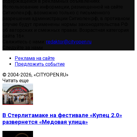
содержащейся в рекламных объявлениях.
Использование информации, размещенной на сайте
Ситиопен.рф, возможно только с письменного
разрешения администрации Ситиопен.рф, в противном
случае будут применены нормы законодательства РФ
об авторских и смежных правах. Возрастная категория
сайта 16+.
Свяжитесь с нами:
redaktor@cityopen.ru
Следуйте за нами
Реклама на сайте
Предложить событие
© 2004-2026, «CITYOPEN.RU»
Читать еще
В Стерлитамаке на фестивале «Купец 2.0»
развернется «Медовая улица»