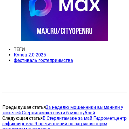
ТЕГИ
Купец 2.0 2025
фестиваль гостеприимства
VK
Telegram
Email
Copy URL
Предыдущая статья
За неделю мошенники выманили у
жителей Стерлитамака почти 6 млн рублей
Следующая статья
В Стерлитамаке за май Гидрометцентр
зафиксировал 9 превышений по загрязняющим