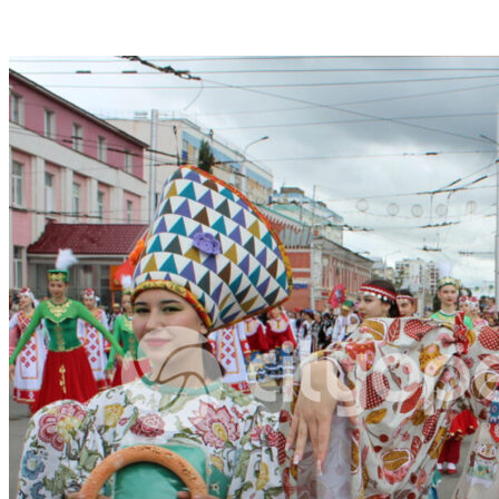
VK
Telegram
Email
Copy URL