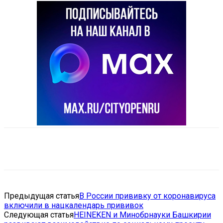
VK
Telegram
Email
Copy URL
Предыдущая статья
В России прививку от коронавируса
включили в нацкалендарь прививок
Следующая статья
HEINEKEN и Минобрнауки Башкирии