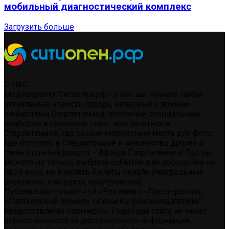
мобильный диагностический комплекс
Загрузить больше
О НАС
Медиапроект Ситиопен.рф - у нас вы можете найти:
актуальные новости города, интервью с яркими
личностями Стерлитамака, полезные специальные
подборки и сезонные гиды: чем заняться в
Стерлитамаке, где самые интересные места для фото,
где погулять в Стерлитамаке и множество других и
самый сочный раздел – Афиша Стерлитамака! Где вы
можете не только выбрать событие для посещения на
свой вкус, но и купить билеты онлайн (театральные
спектакли, концерты, выступления)
Публикации с пометкой «Реклама», «Пресс-релиз»,
«Партнерский проект» оплачены рекламодателем/
предоставлены партнером. Редакция сайта не несет
ответственности за достоверность информации,