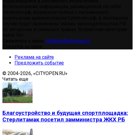
содержащейся в рекламных объявлениях.
Использование информации, размещенной на сайте
Ситиопен.рф, возможно только с письменного
разрешения администрации Ситиопен.рф, в противном
случае будут применены нормы законодательства РФ
об авторских и смежных правах. Возрастная категория
сайта 16+.
Свяжитесь с нами:
redaktor@cityopen.ru
Следуйте за нами
Реклама на сайте
Предложить событие
© 2004-2026, «CITYOPEN.RU»
Читать еще
Благоустройство и будущая спортплощадка:
Стерлитамак посетил замминистра ЖКХ РБ