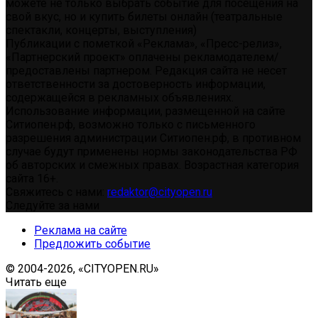
можете не только выбрать событие для посещения на
свой вкус, но и купить билеты онлайн (театральные
спектакли, концерты, выступления)
Публикации с пометкой «Реклама», «Пресс-релиз»,
«Партнерский проект» оплачены рекламодателем/
предоставлены партнером. Редакция сайта не несет
ответственности за достоверность информации,
содержащейся в рекламных объявлениях.
Использование информации, размещенной на сайте
Ситиопен.рф, возможно только с письменного
разрешения администрации Ситиопен.рф, в противном
случае будут применены нормы законодательства РФ
об авторских и смежных правах. Возрастная категория
сайта 16+.
Свяжитесь с нами:
redaktor@cityopen.ru
Следуйте за нами
Реклама на сайте
Предложить событие
© 2004-2026, «CITYOPEN.RU»
Читать еще