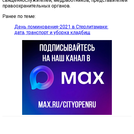
священнослужителей, медработников, представителей
правоохранительных органов.
Ранее по теме:
День поминовения-2021 в Стерлитамаке:
дата, транспорт и уборка кладбищ
VK
Telegram
Email
Copy URL