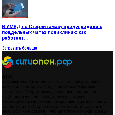
В УМВД по Стерлитамаку предупредили о
поддельных чатах поликлиник: как
работает...
Загрузить больше
О НАС
Медиапроект Ситиопен.рф - у нас вы можете найти:
актуальные новости города, интервью с яркими
личностями Стерлитамака, полезные специальные
подборки и сезонные гиды: чем заняться в
Стерлитамаке, где самые интересные места для фото,
где погулять в Стерлитамаке и множество других и
самый сочный раздел – Афиша Стерлитамака! Где вы