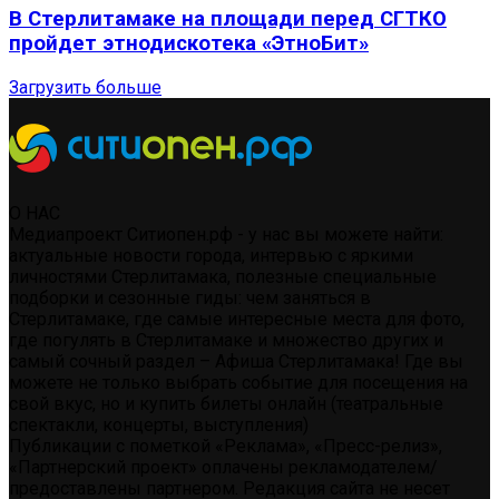
В Стерлитамаке на площади перед СГТКО
пройдет этнодискотека «ЭтноБит»
Загрузить больше
О НАС
Медиапроект Ситиопен.рф - у нас вы можете найти:
актуальные новости города, интервью с яркими
личностями Стерлитамака, полезные специальные
подборки и сезонные гиды: чем заняться в
Стерлитамаке, где самые интересные места для фото,
где погулять в Стерлитамаке и множество других и
самый сочный раздел – Афиша Стерлитамака! Где вы
можете не только выбрать событие для посещения на
свой вкус, но и купить билеты онлайн (театральные
спектакли, концерты, выступления)
Публикации с пометкой «Реклама», «Пресс-релиз»,
«Партнерский проект» оплачены рекламодателем/
предоставлены партнером. Редакция сайта не несет