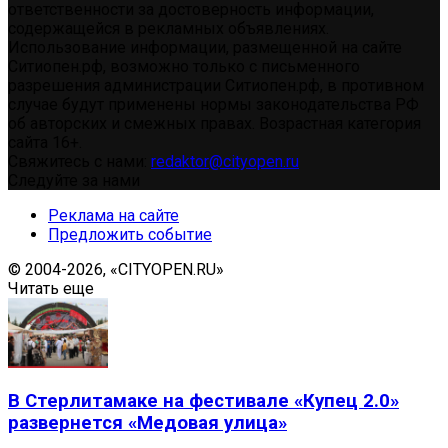
ответственности за достоверность информации,
содержащейся в рекламных объявлениях.
Использование информации, размещенной на сайте
Ситиопен.рф, возможно только с письменного
разрешения администрации Ситиопен.рф, в противном
случае будут применены нормы законодательства РФ
об авторских и смежных правах. Возрастная категория
сайта 16+.
Свяжитесь с нами:
redaktor@cityopen.ru
Следуйте за нами
Реклама на сайте
Предложить событие
© 2004-2026, «CITYOPEN.RU»
Читать еще
В Стерлитамаке на фестивале «Купец 2.0»
развернется «Медовая улица»