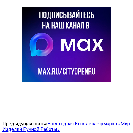
VK
Telegram
Email
Copy URL
Предыдущая статья
Новогодняя Выставка-ярмарка «Мир
Изделий Ручной Работы»