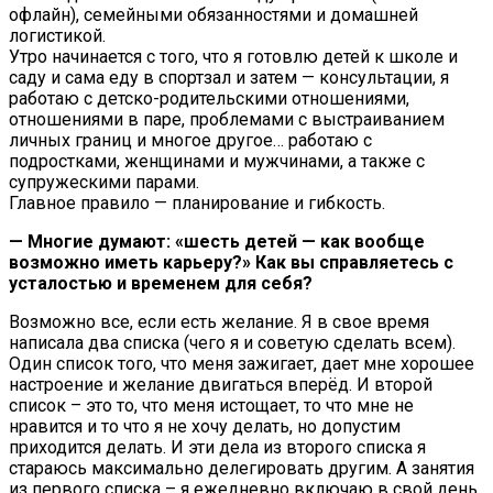
офлайн), семейными обязанностями и домашней
логистикой.
Утро начинается с того, что я готовлю детей к школе и
саду и сама еду в спортзал и затем — консультации, я
работаю с детско-родительскими отношениями,
отношениями в паре, проблемами с выстраиванием
личных границ и многое другое… работаю с
подростками, женщинами и мужчинами, а также с
супружескими парами.
Главное правило — планирование и гибкость.
— Многие думают: «шесть детей — как вообще
возможно иметь карьеру?» Как вы справляетесь с
усталостью и временем для себя?
Возможно все, если есть желание. Я в свое время
написала два списка (чего я и советую сделать всем).
Один список того, что меня зажигает, дает мне хорошее
настроение и желание двигаться вперёд. И второй
список – это то, что меня истощает, то что мне не
нравится и то что я не хочу делать, но допустим
приходится делать. И эти дела из второго списка я
стараюсь максимально делегировать другим. А занятия
из первого списка – я ежедневно включаю в свой день.