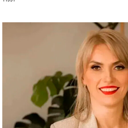
VK
Telegram
Email
Copy URL