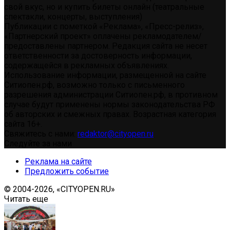
свой вкус, но и купить билеты онлайн (театральные
спектакли, концерты, выступления)
Публикации с пометкой «Реклама», «Пресс-релиз»,
«Партнерский проект» оплачены рекламодателем/
предоставлены партнером. Редакция сайта не несет
ответственности за достоверность информации,
содержащейся в рекламных объявлениях.
Использование информации, размещенной на сайте
Ситиопен.рф, возможно только с письменного
разрешения администрации Ситиопен.рф, в противном
случае будут применены нормы законодательства РФ
об авторских и смежных правах. Возрастная категория
сайта 16+.
Свяжитесь с нами:
redaktor@cityopen.ru
Следуйте за нами
Реклама на сайте
Предложить событие
© 2004-2026, «CITYOPEN.RU»
Читать еще