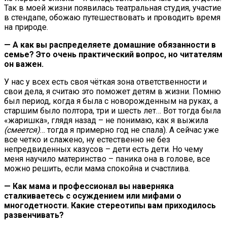
Так в моей жизни появилась театральная студия, участие
в стендапе, обожаю путешествовать и проводить время
на природе.
— А как вы распределяете домашние обязанности в
семье? Это очень практический вопрос, но читателям
он важен.
У нас у всех есть своя чёткая зона ответственности и
свои дела, я считаю это поможет детям в жизни. Помню
был период, когда я была с новорожденным на руках, а
старшим было полтора, три и шесть лет… Вот тогда была
«жаришка», глядя назад – не понимаю, как я выжила
(смеется)
… тогда я примерно год не спала). А сейчас уже
все четко и слажено, ну естественно не без
непредвиденных казусов – дети есть дети. Но чему
меня научило материнство – паника она в голове, все
можно решить, если мама спокойна и счастлива.
— Как мама и профессионал вы наверняка
сталкиваетесь с осуждением или мифами о
многодетности. Какие стереотипы вам приходилось
развенчивать?