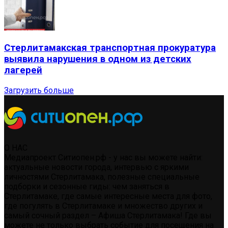
Стерлитамакская транспортная прокуратура
выявила нарушения в одном из детских
лагерей
Загрузить больше
О НАС
Медиапроект Ситиопен.рф - у нас вы можете найти:
актуальные новости города, интервью с яркими
личностями Стерлитамака, полезные специальные
подборки и сезонные гиды: чем заняться в
Стерлитамаке, где самые интересные места для фото,
где погулять в Стерлитамаке и множество других и
самый сочный раздел – Афиша Стерлитамака! Где вы
можете не только выбрать событие для посещения на