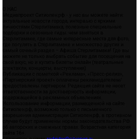
О НАС
Медиапроект Ситиопен.рф - у нас вы можете найти:
актуальные новости города, интервью с яркими
личностями Стерлитамака, полезные специальные
подборки и сезонные гиды: чем заняться в
Стерлитамаке, где самые интересные места для фото,
где погулять в Стерлитамаке и множество других и
самый сочный раздел – Афиша Стерлитамака! Где вы
можете не только выбрать событие для посещения на
свой вкус, но и купить билеты онлайн (театральные
спектакли, концерты, выступления)
Публикации с пометкой «Реклама», «Пресс-релиз»,
«Партнерский проект» оплачены рекламодателем/
предоставлены партнером. Редакция сайта не несет
ответственности за достоверность информации,
содержащейся в рекламных объявлениях.
Использование информации, размещенной на сайте
Ситиопен.рф, возможно только с письменного
разрешения администрации Ситиопен.рф, в противном
случае будут применены нормы законодательства РФ
об авторских и смежных правах. Возрастная категория
сайта 16+.
Свяжитесь с нами:
redaktor@cityopen.ru