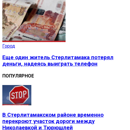
Город
Еще один житель Стерлитамака потерял
деньги, надеясь выиграть телефон
ПОПУЛЯРНОЕ
В Стерлитамакском районе временно
перекроют участок дороги между
Николаевкой и Тюрюшлей