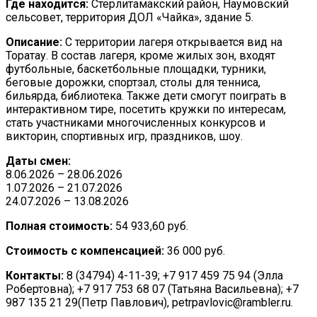
Где находится:
Стерлитамакский район, Наумовский
сельсовет, территория ДОЛ «Чайка», здание 5.
Описание:
С территории лагеря открывается вид на
Торатау. В состав лагеря, кроме жилых зон, входят
футбольные, баскетбольные площадки, турники,
беговые дорожки, спортзал, столы для тенниса,
бильярда, библиотека. Также дети смогут поиграть в
интерактивном тире, посетить кружки по интересам,
стать участниками многочисленных конкурсов и
викторин, спортивных игр, праздников, шоу.
Даты смен:
8.06.2026 – 28.06.2026
1.07.2026 – 21.07.2026
24.07.2026 – 13.08.2026
Полная стоимость:
54 933,60 руб.
Стоимость с компенсацией:
36 000 руб.
Контакты:
8 (34794) 4-11-39; +7 917 459 75 94 (Элла
Робертовна); +7 917 753 68 07 (Татьяна Васильевна); +7
987 135 21 29(Петр Павлович), petrpavlovic@rambler.ru.