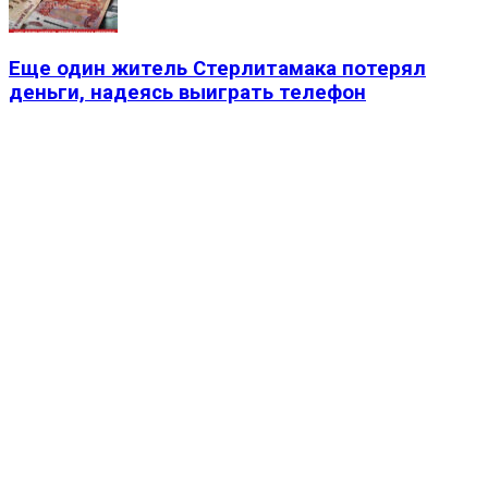
Еще один житель Стерлитамака потерял
деньги, надеясь выиграть телефон