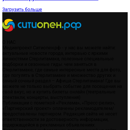
Загрузить больше
О НАС
Медиапроект Ситиопен.рф - у нас вы можете найти:
актуальные новости города, интервью с яркими
личностями Стерлитамака, полезные специальные
подборки и сезонные гиды: чем заняться в
Стерлитамаке, где самые интересные места для фото,
где погулять в Стерлитамаке и множество других и
самый сочный раздел – Афиша Стерлитамака! Где вы
можете не только выбрать событие для посещения на
свой вкус, но и купить билеты онлайн (театральные
спектакли, концерты, выступления)
Публикации с пометкой «Реклама», «Пресс-релиз»,
«Партнерский проект» оплачены рекламодателем/
предоставлены партнером. Редакция сайта не несет
ответственности за достоверность информации,
содержащейся в рекламных объявлениях.