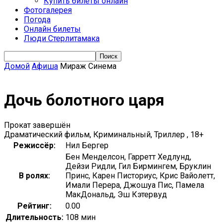
Купить билеты онлайн
Фотогалерея
Погода
Онлайн билеты
Люди Стерлитамака
Домой
Афиша
Мираж Синема
Дочь болотного царя
Прокат завершён
Драматический фильм, Криминальный, Триллер , 18+
Режиссёр:
Нил Бергер
Бен Менделсон, Гарретт Хедлунд,
Дейзи Ридли, Гил Бирмингем, Бруклин
В ролях:
Принс, Карен Писториус, Крис Вайолетт,
Имали Перера, Джошуа Пис, Памела
МакДональд, Эш Кэтервуд
Рейтинг:
0.00
Длительность:
108 мин