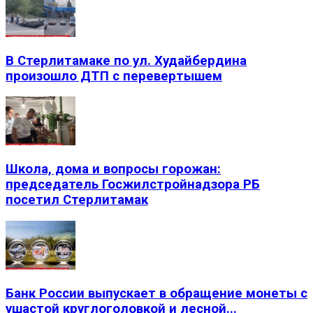
В Стерлитамаке по ул. Худайбердина
произошло ДТП с перевертышем
Школа, дома и вопросы горожан:
председатель Госжилстройнадзора РБ
посетил Стерлитамак
Банк России выпускает в обращение монеты с
ушастой круглоголовкой и лесной...