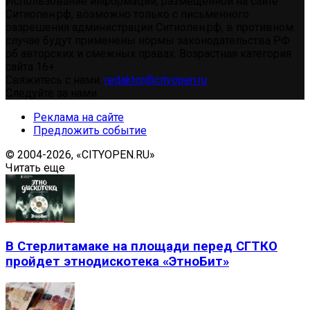
Использование информации, размещенной на сайте
Ситиопен.рф, возможно только с письменного
разрешения администрации Ситиопен.рф, в противном
случае будут применены нормы законодательства РФ
об авторских и смежных правах. Возрастная категория
сайта 16+.
Свяжитесь с нами:
redaktor@cityopen.ru
Следуйте за нами
Реклама на сайте
Предложить событие
© 2004-2026, «CITYOPEN.RU»
Читать еще
В Стерлитамаке на площади перед СГТКО
пройдет этнодискотека «ЭтноБит»