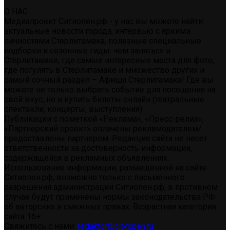
О НАС
Медиапроект Ситиопен.рф - у нас вы можете найти:
актуальные новости города, интервью с яркими
личностями Стерлитамака, полезные специальные
подборки и сезонные гиды: чем заняться в
Стерлитамаке, где самые интересные места для фото,
где погулять в Стерлитамаке и множество других и
самый сочный раздел – Афиша Стерлитамака! Где вы
можете не только выбрать событие для посещения на
свой вкус, но и купить билеты онлайн (театральные
спектакли, концерты, выступления)
Публикации с пометкой «Реклама», «Пресс-релиз»,
«Партнерский проект» оплачены рекламодателем/
предоставлены партнером. Редакция сайта не несет
ответственности за достоверность информации,
содержащейся в рекламных объявлениях.
Использование информации, размещенной на сайте
Ситиопен.рф, возможно только с письменного
разрешения администрации Ситиопен.рф, в противном
случае будут применены нормы законодательства РФ
об авторских и смежных правах. Возрастная категория
сайта 16+.
Свяжитесь с нами:
redaktor@cityopen.ru