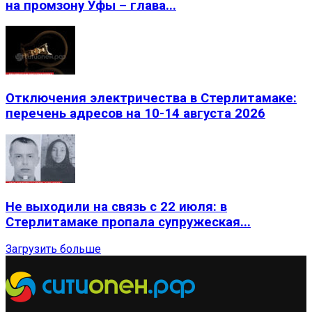
на промзону Уфы – глава...
Отключения электричества в Стерлитамаке:
перечень адресов на 10-14 августа 2026
Не выходили на связь с 22 июля: в
Стерлитамаке пропала супружеская...
Загрузить больше