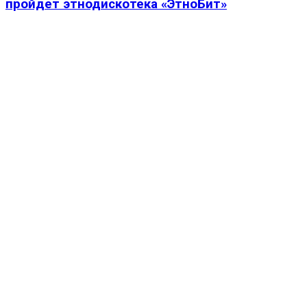
пройдет этнодискотека «ЭтноБит»