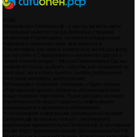
О НАС
Медиапроект Ситиопен.рф - у нас вы можете найти:
актуальные новости города, интервью с яркими
личностями Стерлитамака, полезные специальные
подборки и сезонные гиды: чем заняться в
Стерлитамаке, где самые интересные места для фото,
где погулять в Стерлитамаке и множество других и
самый сочный раздел – Афиша Стерлитамака! Где вы
можете не только выбрать событие для посещения на
свой вкус, но и купить билеты онлайн (театральные
спектакли, концерты, выступления)
Публикации с пометкой «Реклама», «Пресс-релиз»,
«Партнерский проект» оплачены рекламодателем/
предоставлены партнером. Редакция сайта не несет
ответственности за достоверность информации,
содержащейся в рекламных объявлениях.
Использование информации, размещенной на сайте
Ситиопен.рф, возможно только с письменного
разрешения администрации Ситиопен.рф, в противном
случае будут применены нормы законодательства РФ
об авторских и смежных правах. Возрастная категория