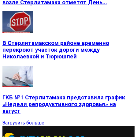
возле Стерлитамака отметят День...
В Стерлитамакском районе временно
перекроют участок дороги между
Николаевкой и Тюрюшлей
ГКБ №1 Стерлитамака представила график
«Недели репродуктивного здоровья» на
август
Загрузить больше