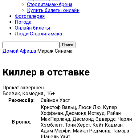
Стерлитамак-Арена
Купить билеты онлайн
Фотогалерея
Погода
Онлайн билеты
Люди Стерлитамака
Домой
Афиша
Мираж Синема
Киллер в отставке
Прокат завершён
Боевик, Комедия , 16+
Режиссёр:
Саймон Уэст
Кристоф Вальц, Люси Лю, Купер
Хоффман, Десмонд Иствуд, Райан
МакПарланд, Десмонд Эдвардс, Чарли
В ролях:
Хэмблетт, Тони Херст, Кейт Кацман,
Адам Мерфи, Майкл Редмонд, Тамара
Шанель Уайт