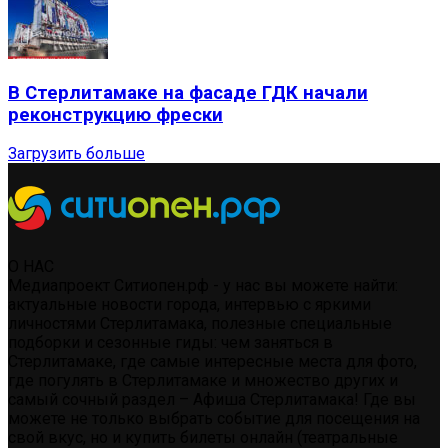
В Стерлитамаке на фасаде ГДК начали
реконструкцию фрески
Загрузить больше
О НАС
Медиапроект Ситиопен.рф - у нас вы можете найти:
актуальные новости города, интервью с яркими
личностями Стерлитамака, полезные специальные
подборки и сезонные гиды: чем заняться в
Стерлитамаке, где самые интересные места для фото,
где погулять в Стерлитамаке и множество других и
самый сочный раздел – Афиша Стерлитамака! Где вы
можете не только выбрать событие для посещения на
свой вкус, но и купить билеты онлайн (театральные