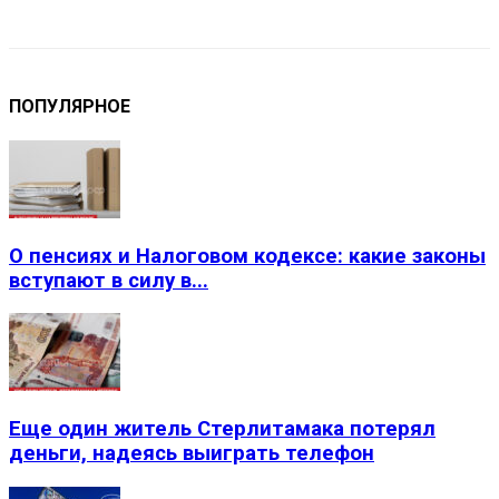
VK
Telegram
Email
Copy URL
ПОПУЛЯРНОЕ
О пенсиях и Налоговом кодексе: какие законы
вступают в силу в...
Еще один житель Стерлитамака потерял
деньги, надеясь выиграть телефон