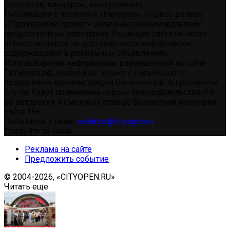
спектакли, концерты, выступления)
Публикации с пометкой «Реклама», «Пресс-релиз»,
«Партнерский проект» оплачены рекламодателем/
предоставлены партнером. Редакция сайта не несет
ответственности за достоверность информации,
содержащейся в рекламных объявлениях.
Использование информации, размещенной на сайте
Ситиопен.рф, возможно только с письменного
разрешения администрации Ситиопен.рф, в противном
случае будут применены нормы законодательства РФ
об авторских и смежных правах. Возрастная категория
сайта 16+.
Свяжитесь с нами:
redaktor@cityopen.ru
Следуйте за нами
Реклама на сайте
Предложить событие
© 2004-2026, «CITYOPEN.RU»
Читать еще