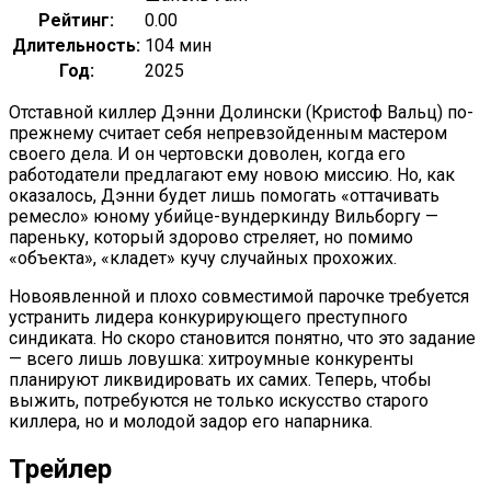
Рейтинг:
0.00
Длительность:
104 мин
Год:
2025
Отставной киллер Дэнни Долински (Кристоф Вальц) по-
прежнему считает себя непревзойденным мастером
своего дела. И он чертовски доволен, когда его
работодатели предлагают ему новою миссию. Но, как
оказалось, Дэнни будет лишь помогать «оттачивать
ремесло» юному убийце-вундеркинду Вильборгу —
пареньку, который здорово стреляет, но помимо
«объекта», «кладет» кучу случайных прохожих.
Новоявленной и плохо совместимой парочке требуется
устранить лидера конкурирующего преступного
синдиката. Но скоро становится понятно, что это задание
— всего лишь ловушка: хитроумные конкуренты
планируют ликвидировать их самих. Теперь, чтобы
выжить, потребуются не только искусство старого
киллера, но и молодой задор его напарника.
Трейлер