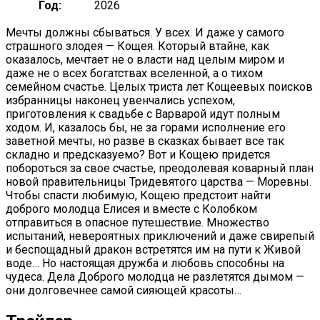
Год:
2026
Мечты должны сбываться. У всех. И даже у самого
страшного злодея — Кощея. Который втайне, как
оказалось, мечтает не о власти над целым миром и
даже не о всех богатствах вселенной, а о тихом
семейном счастье. Целых триста лет Кощеевых поисков
избранницы наконец увенчались успехом,
приготовления к свадьбе с Варварой идут полным
ходом. И, казалось бы, не за горами исполнение его
заветной мечты, но разве в сказках бывает все так
складно и предсказуемо? Вот и Кощею придется
побороться за свое счастье, преодолевая коварный план
новой правительницы Тридевятого царства — Моревны.
Чтобы спасти любимую, Кощею предстоит найти
доброго молодца Елисея и вместе с Колобком
отправиться в опасное путешествие. Множество
испытаний, невероятных приключений и даже свирепый
и беспощадный дракон встретятся им на пути к Живой
воде… Но настоящая дружба и любовь способны на
чудеса. Дела Доброго молодца не разлетятся дымом —
они долговечнее самой сияющей красоты…