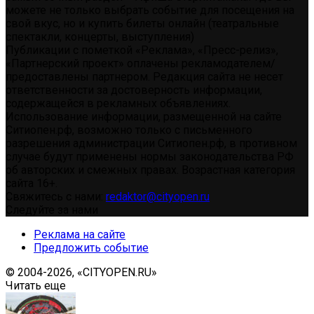
можете не только выбрать событие для посещения на
свой вкус, но и купить билеты онлайн (театральные
спектакли, концерты, выступления)
Публикации с пометкой «Реклама», «Пресс-релиз»,
«Партнерский проект» оплачены рекламодателем/
предоставлены партнером. Редакция сайта не несет
ответственности за достоверность информации,
содержащейся в рекламных объявлениях.
Использование информации, размещенной на сайте
Ситиопен.рф, возможно только с письменного
разрешения администрации Ситиопен.рф, в противном
случае будут применены нормы законодательства РФ
об авторских и смежных правах. Возрастная категория
сайта 16+.
Свяжитесь с нами:
redaktor@cityopen.ru
Следуйте за нами
Реклама на сайте
Предложить событие
© 2004-2026, «CITYOPEN.RU»
Читать еще