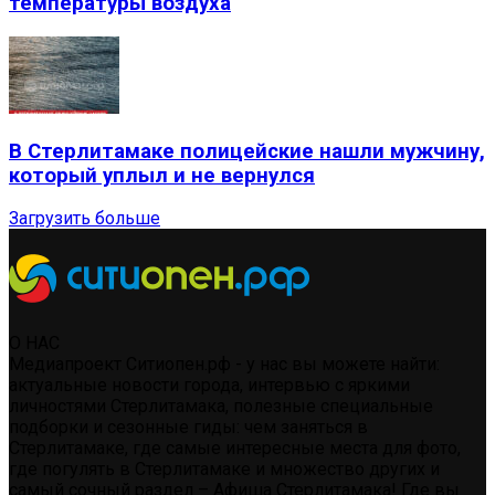
температуры воздуха
В Стерлитамаке полицейские нашли мужчину,
который уплыл и не вернулся
Загрузить больше
О НАС
Медиапроект Ситиопен.рф - у нас вы можете найти:
актуальные новости города, интервью с яркими
личностями Стерлитамака, полезные специальные
подборки и сезонные гиды: чем заняться в
Стерлитамаке, где самые интересные места для фото,
где погулять в Стерлитамаке и множество других и
самый сочный раздел – Афиша Стерлитамака! Где вы