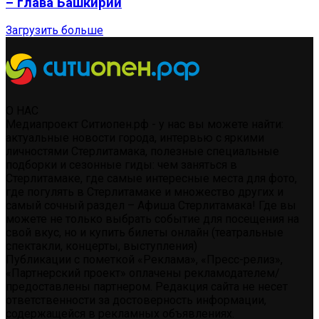
– глава Башкирии
Загрузить больше
О НАС
Медиапроект Ситиопен.рф - у нас вы можете найти:
актуальные новости города, интервью с яркими
личностями Стерлитамака, полезные специальные
подборки и сезонные гиды: чем заняться в
Стерлитамаке, где самые интересные места для фото,
где погулять в Стерлитамаке и множество других и
самый сочный раздел – Афиша Стерлитамака! Где вы
можете не только выбрать событие для посещения на
свой вкус, но и купить билеты онлайн (театральные
спектакли, концерты, выступления)
Публикации с пометкой «Реклама», «Пресс-релиз»,
«Партнерский проект» оплачены рекламодателем/
предоставлены партнером. Редакция сайта не несет
ответственности за достоверность информации,
содержащейся в рекламных объявлениях.