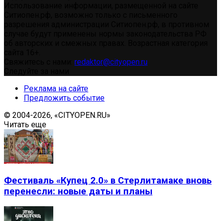
Использование информации, размещенной на сайте
Ситиопен.рф, возможно только с письменного
разрешения администрации Ситиопен.рф, в противном
случае будут применены нормы законодательства РФ
об авторских и смежных правах. Возрастная категория
сайта 16+.
Свяжитесь с нами:
redaktor@cityopen.ru
Следуйте за нами
Реклама на сайте
Предложить событие
© 2004-2026, «CITYOPEN.RU»
Читать еще
Фестиваль «Купец 2.0» в Стерлитамаке вновь
перенесли: новые даты и планы