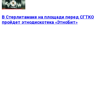
В Стерлитамаке на площади перед СГТКО
пройдет этнодискотека «ЭтноБит»