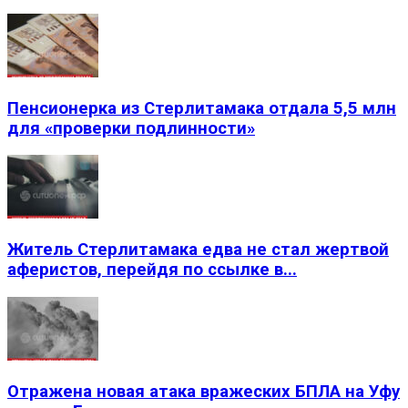
Пенсионерка из Стерлитамака отдала 5,5 млн
для «проверки подлинности»
Житель Стерлитамака едва не стал жертвой
аферистов, перейдя по ссылке в...
Отражена новая атака вражеских БПЛА на Уфу