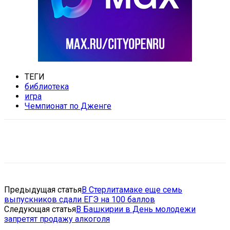
ТЕГИ
библиотека
игра
Чемпионат по Дженге
VK
Telegram
Email
Copy URL
Предыдущая статья
В Стерлитамаке еще семь
выпускников сдали ЕГЭ на 100 баллов
Следующая статья
В Башкирии в День молодежи
запретят продажу алкоголя