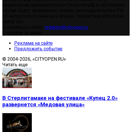
разрешения администрации Ситиопен.рф, в противном
случае будут применены нормы законодательства РФ
об авторских и смежных правах. Возрастная категория
сайта 16+.
Свяжитесь с нами:
redaktor@cityopen.ru
Следуйте за нами
Реклама на сайте
Предложить событие
© 2004-2026, «CITYOPEN.RU»
Читать еще
В Стерлитамаке на фестивале «Купец 2.0»
развернется «Медовая улица»