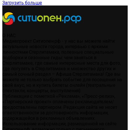
Загрузить больше
О НАС
Медиапроект Ситиопен.рф - у нас вы можете найти:
актуальные новости города, интервью с яркими
личностями Стерлитамака, полезные специальные
подборки и сезонные гиды: чем заняться в
Стерлитамаке, где самые интересные места для фото,
где погулять в Стерлитамаке и множество других и
самый сочный раздел – Афиша Стерлитамака! Где вы
можете не только выбрать событие для посещения на
свой вкус, но и купить билеты онлайн (театральные
спектакли, концерты, выступления)
Публикации с пометкой «Реклама», «Пресс-релиз»,
«Партнерский проект» оплачены рекламодателем/
предоставлены партнером. Редакция сайта не несет
ответственности за достоверность информации,
содержащейся в рекламных объявлениях.
Использование информации, размещенной на сайте
Ситиопен.рф, возможно только с письменного