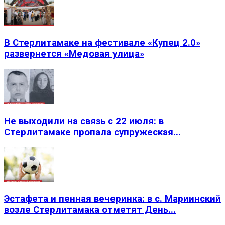
В Стерлитамаке на фестивале «Купец 2.0»
развернется «Медовая улица»
Не выходили на связь с 22 июля: в
Стерлитамаке пропала супружеская...
Эстафета и пенная вечеринка: в с. Мариинский
возле Стерлитамака отметят День...