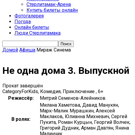
Стерлитамак-Арена
Купить билеты онлайн
Фотогалерея
Погода
Онлайн билеты
Люди Стерлитамака
Домой
Афиша
Мираж Синема
Не одна дома 3. Выпускной
Прокат завершён
CategoryForKids, Комедия, Приключение , 6+
Режиссёр:
Митрий Семенов-Алейников
Милана Хаметова, Давид Манукян,
Марк-Малик Мурашкин, Алексей
Маклаков, Юлианна Михневич, Сергей
В ролях:
Пукита, Роман Курцын, Георгий Волчек,
Григорий Дудник, Арман Давтян, Янина
Малинчик