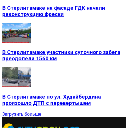
В Стерлитамаке на фасаде ГДК начали
реконструкцию фрески
В Стерлитамаке участники суточного забега
преодолели 1560 км
В Стерлитамаке по ул. Худайбердина
произошло ДТП с перевертышем
Загрузить больше