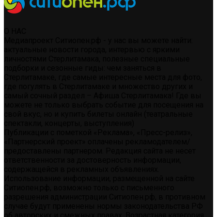
О НАС
Медиапроект Ситиопен.рф - у нас вы можете найти:
актуальные новости города, интервью с яркими
личностями Стерлитамака, полезные специальные
подборки и сезонные гиды: чем заняться в
Стерлитамаке, где самые интересные места для фото,
где погулять в Стерлитамаке и множество других и
самый сочный раздел – Афиша Стерлитамака! Где вы
можете не только выбрать событие для посещения на
свой вкус, но и купить билеты онлайн (театральные
спектакли, концерты, выступления)
Публикации с пометкой «Реклама», «Пресс-релиз»,
«Партнерский проект» оплачены рекламодателем/
предоставлены партнером. Редакция сайта не несет
ответственности за достоверность информации,
содержащейся в рекламных объявлениях.
Использование информации, размещенной на сайте
Ситиопен.рф, возможно только с письменного
разрешения администрации Ситиопен.рф, в противном
случае будут применены нормы законодательства РФ
об авторских и смежных правах. Возрастная категория