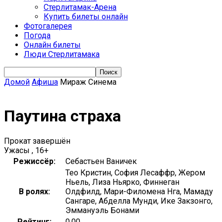
Стерлитамак-Арена
Купить билеты онлайн
Фотогалерея
Погода
Онлайн билеты
Люди Стерлитамака
Домой
Афиша
Мираж Синема
Паутина страха
Прокат завершён
Ужасы , 16+
Режиссёр:
Себастьен Ваничек
Тео Кристин, София Лесаффр, Жером
Ньель, Лиза Ньярко, Финнеган
В ролях:
Олдфилд, Мари-Филомена Нга, Мамаду
Сангаре, Абделла Мунди, Ике Закзонго,
Эммануэль Бонами
Рейтинг:
0.00