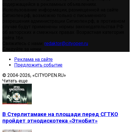
содержащейся в рекламных объявлениях.
Использование информации, размещенной на сайте
Ситиопен.рф, возможно только с письменного
разрешения администрации Ситиопен.рф, в противном
случае будут применены нормы законодательства РФ
об авторских и смежных правах. Возрастная категория
сайта 16+.
Свяжитесь с нами:
redaktor@cityopen.ru
Следуйте за нами
Реклама на сайте
Предложить событие
© 2004-2026, «CITYOPEN.RU»
Читать еще
В Стерлитамаке на площади перед СГТКО
пройдет этнодискотека «ЭтноБит»