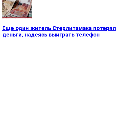
Еще один житель Стерлитамака потерял
деньги, надеясь выиграть телефон