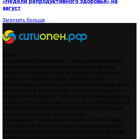
«Недели репродуктивного здоровья» на
август
Загрузить больше
О НАС
Медиапроект Ситиопен.рф - у нас вы можете найти:
актуальные новости города, интервью с яркими
личностями Стерлитамака, полезные специальные
подборки и сезонные гиды: чем заняться в
Стерлитамаке, где самые интересные места для фото,
где погулять в Стерлитамаке и множество других и
самый сочный раздел – Афиша Стерлитамака! Где вы
можете не только выбрать событие для посещения на
свой вкус, но и купить билеты онлайн (театральные
спектакли, концерты, выступления)
Публикации с пометкой «Реклама», «Пресс-релиз»,
«Партнерский проект» оплачены рекламодателем/
предоставлены партнером. Редакция сайта не несет
ответственности за достоверность информации,