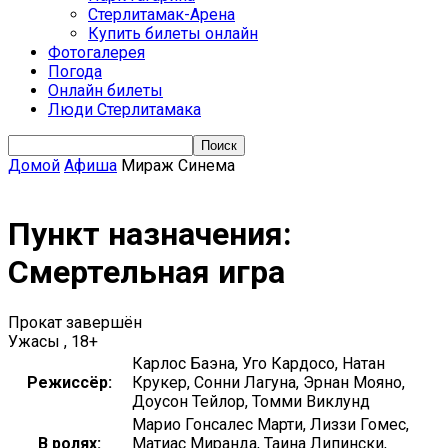
Стерлитамак-Арена
Купить билеты онлайн
Фотогалерея
Погода
Онлайн билеты
Люди Стерлитамака
Домой
Афиша
Мираж Синема
Пункт назначения:
Смертельная игра
Прокат завершён
Ужасы , 18+
Карлос Баэна, Уго Кардосо, Натан
Режиссёр:
Крукер, Сонни Лагуна, Эрнан Мояно,
Доусон Тейлор, Томми Виклунд
Марио Гонсалес Марти, Лиззи Гомес,
В ролях:
Матиас Миранда, Таина Липински,