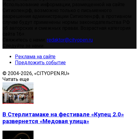
Использование информации, размещенной на сайте
Ситиопен.рф, возможно только с письменного
разрешения администрации Ситиопен.рф, в противном
случае будут применены нормы законодательства РФ
об авторских и смежных правах. Возрастная категория
сайта 16+.
Свяжитесь с нами:
redaktor@cityopen.ru
Следуйте за нами
Реклама на сайте
Предложить событие
© 2004-2026, «CITYOPEN.RU»
Читать еще
В Стерлитамаке на фестивале «Купец 2.0»
развернется «Медовая улица»