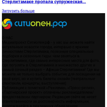
Стерлитамаке пропала супружеская...
Загрузить больше
О НАС
Медиапроект Ситиопен.рф - у нас вы можете найти:
актуальные новости города, интервью с яркими
личностями Стерлитамака, полезные специальные
подборки и сезонные гиды: чем заняться в
Стерлитамаке, где самые интересные места для фото,
где погулять в Стерлитамаке и множество других и
самый сочный раздел – Афиша Стерлитамака! Где вы
можете не только выбрать событие для посещения на
свой вкус, но и купить билеты онлайн (театральные
спектакли, концерты, выступления)
Публикации с пометкой «Реклама», «Пресс-релиз»,
«Партнерский проект» оплачены рекламодателем/
предоставлены партнером. Редакция сайта не несет
ответственности за достоверность информации,
содержащейся в рекламных объявлениях.