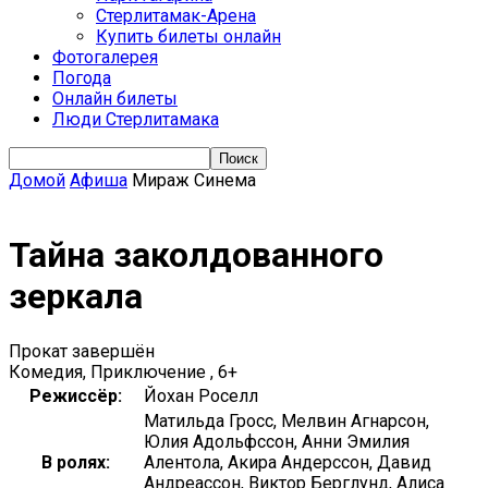
Стерлитамак-Арена
Купить билеты онлайн
Фотогалерея
Погода
Онлайн билеты
Люди Стерлитамака
Домой
Афиша
Мираж Синема
Тайна заколдованного
зеркала
Прокат завершён
Комедия, Приключение , 6+
Режиссёр:
Йохан Роселл
Матильда Гросс, Мелвин Агнарсон,
Юлия Адольфссон, Анни Эмилия
В ролях:
Алентола, Акира Андерссон, Давид
Андреассон, Виктор Берглунд, Алиса