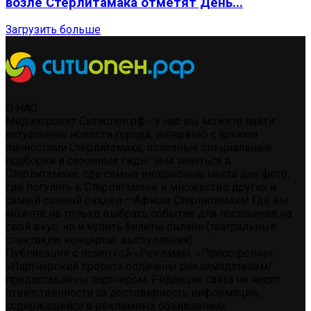
возле Стерлитамака отметят День...
Загрузить больше
О НАС
Медиапроект Ситиопен.рф - у нас вы можете найти:
актуальные новости города, интервью с яркими
личностями Стерлитамака, полезные специальные
подборки и сезонные гиды: чем заняться в
Стерлитамаке, где самые интересные места для фото,
где погулять в Стерлитамаке и множество других и
самый сочный раздел – Афиша Стерлитамака! Где вы
можете не только выбрать событие для посещения на
свой вкус, но и купить билеты онлайн (театральные
спектакли, концерты, выступления)
Публикации с пометкой «Реклама», «Пресс-релиз»,
«Партнерский проект» оплачены рекламодателем/
предоставлены партнером. Редакция сайта не несет
ответственности за достоверность информации,
содержащейся в рекламных объявлениях.