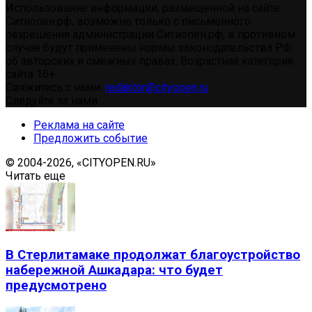
Использование информации, размещенной на сайте
Ситиопен.рф, возможно только с письменного
разрешения администрации Ситиопен.рф, в противном
случае будут применены нормы законодательства РФ
об авторских и смежных правах. Возрастная категория
сайта 16+.
Свяжитесь с нами:
redaktor@cityopen.ru
Следуйте за нами
Реклама на сайте
Предложить событие
© 2004-2026, «CITYOPEN.RU»
Читать еще
В Стерлитамаке продолжат благоустройство
набережной Ашкадара: что будет
предусмотрено