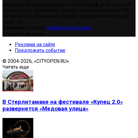
разрешения администрации Ситиопен.рф, в противном
случае будут применены нормы законодательства РФ
об авторских и смежных правах. Возрастная категория
сайта 16+.
Свяжитесь с нами:
redaktor@cityopen.ru
Следуйте за нами
Реклама на сайте
Предложить событие
© 2004-2026, «CITYOPEN.RU»
Читать еще
В Стерлитамаке на фестивале «Купец 2.0»
развернется «Медовая улица»