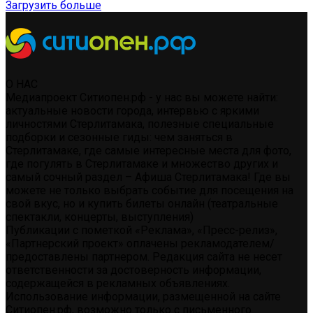
Загрузить больше
О НАС
Медиапроект Ситиопен.рф - у нас вы можете найти:
актуальные новости города, интервью с яркими
личностями Стерлитамака, полезные специальные
подборки и сезонные гиды: чем заняться в
Стерлитамаке, где самые интересные места для фото,
где погулять в Стерлитамаке и множество других и
самый сочный раздел – Афиша Стерлитамака! Где вы
можете не только выбрать событие для посещения на
свой вкус, но и купить билеты онлайн (театральные
спектакли, концерты, выступления)
Публикации с пометкой «Реклама», «Пресс-релиз»,
«Партнерский проект» оплачены рекламодателем/
предоставлены партнером. Редакция сайта не несет
ответственности за достоверность информации,
содержащейся в рекламных объявлениях.
Использование информации, размещенной на сайте
Ситиопен.рф, возможно только с письменного