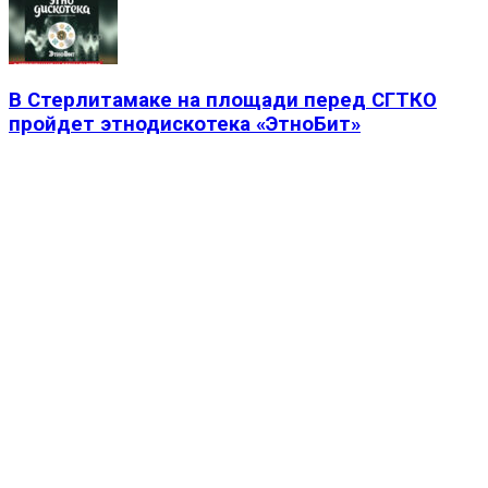
В Стерлитамаке на площади перед СГТКО
пройдет этнодискотека «ЭтноБит»