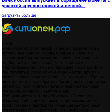
Банк России выпускает в обращение монеты с
ушастой круглоголовкой и лесной...
Загрузить больше
О НАС
Медиапроект Ситиопен.рф - у нас вы можете найти:
актуальные новости города, интервью с яркими
личностями Стерлитамака, полезные специальные
подборки и сезонные гиды: чем заняться в
Стерлитамаке, где самые интересные места для фото,
где погулять в Стерлитамаке и множество других и
самый сочный раздел – Афиша Стерлитамака! Где вы
можете не только выбрать событие для посещения на
свой вкус, но и купить билеты онлайн (театральные
спектакли, концерты, выступления)
Публикации с пометкой «Реклама», «Пресс-релиз»,
«Партнерский проект» оплачены рекламодателем/
предоставлены партнером. Редакция сайта не несет
ответственности за достоверность информации,