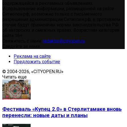
содержащейся в рекламных объявлениях.
Использование информации, размещенной на сайте
Ситиопен.рф, возможно только с письменного
разрешения администрации Ситиопен.рф, в противном
случае будут применены нормы законодательства РФ
об авторских и смежных правах. Возрастная категория
сайта 16+.
Свяжитесь с нами:
redaktor@cityopen.ru
Следуйте за нами
Реклама на сайте
Предложить событие
© 2004-2026, «CITYOPEN.RU»
Читать еще
Фестиваль «Купец 2.0» в Стерлитамаке вновь
перенесли: новые даты и планы