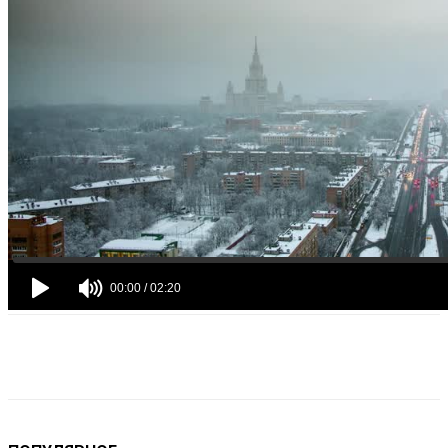
VK
Telegram
Email
Copy URL