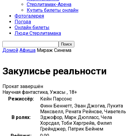
Стерлитамак-Арена
Купить билеты онлайн
Фотогалерея
Погода
Онлайн билеты
Люди Стерлитамака
Домой
Афиша
Мираж Синема
Закулисье реальности
Прокат завершён
Научная фантастика, Ужасы , 18+
Режиссёр:
Кейн Парсонс
Финн Беннетт, Эван Джогиа, Лукита
Максвелл, Рената Рейнсве, Чиветель
В ролях:
Эджофор, Марк Дюпласс, Чела
Хорсдал, Тоби Харгрейв, Филип
Грейнджер, Патрик Бейнем
Рейтинг:
0.00