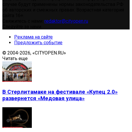
случае будут применены нормы законодательства РФ
об авторских и смежных правах. Возрастная категория
сайта 16+.
Свяжитесь с нами:
redaktor@cityopen.ru
Следуйте за нами
Реклама на сайте
Предложить событие
© 2004-2026, «CITYOPEN.RU»
Читать еще
В Стерлитамаке на фестивале «Купец 2.0»
развернется «Медовая улица»