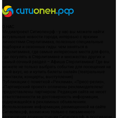
О НАС
Медиапроект Ситиопен.рф - у нас вы можете найти:
актуальные новости города, интервью с яркими
личностями Стерлитамака, полезные специальные
подборки и сезонные гиды: чем заняться в
Стерлитамаке, где самые интересные места для фото,
где погулять в Стерлитамаке и множество других и
самый сочный раздел – Афиша Стерлитамака! Где вы
можете не только выбрать событие для посещения на
свой вкус, но и купить билеты онлайн (театральные
спектакли, концерты, выступления)
Публикации с пометкой «Реклама», «Пресс-релиз»,
«Партнерский проект» оплачены рекламодателем/
предоставлены партнером. Редакция сайта не несет
ответственности за достоверность информации,
содержащейся в рекламных объявлениях.
Использование информации, размещенной на сайте
Ситиопен.рф, возможно только с письменного
разрешения администрации Ситиопен.рф, в противном