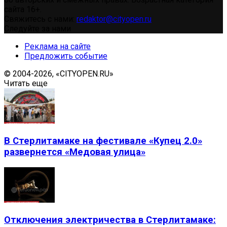
сайта 16+.
Свяжитесь с нами:
redaktor@cityopen.ru
Следуйте за нами
Реклама на сайте
Предложить событие
© 2004-2026, «CITYOPEN.RU»
Читать еще
В Стерлитамаке на фестивале «Купец 2.0»
развернется «Медовая улица»
Отключения электричества в Стерлитамаке: