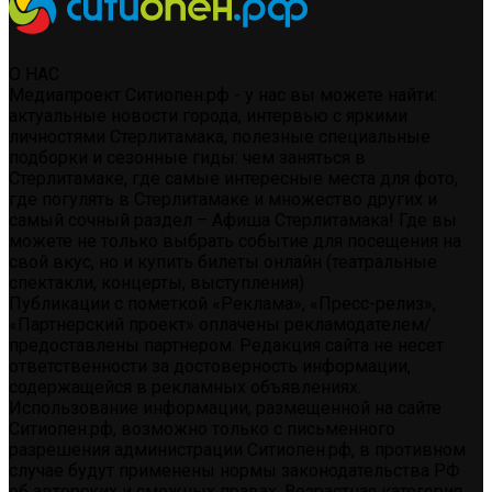
О НАС
Медиапроект Ситиопен.рф - у нас вы можете найти:
актуальные новости города, интервью с яркими
личностями Стерлитамака, полезные специальные
подборки и сезонные гиды: чем заняться в
Стерлитамаке, где самые интересные места для фото,
где погулять в Стерлитамаке и множество других и
самый сочный раздел – Афиша Стерлитамака! Где вы
можете не только выбрать событие для посещения на
свой вкус, но и купить билеты онлайн (театральные
спектакли, концерты, выступления)
Публикации с пометкой «Реклама», «Пресс-релиз»,
«Партнерский проект» оплачены рекламодателем/
предоставлены партнером. Редакция сайта не несет
ответственности за достоверность информации,
содержащейся в рекламных объявлениях.
Использование информации, размещенной на сайте
Ситиопен.рф, возможно только с письменного
разрешения администрации Ситиопен.рф, в противном
случае будут применены нормы законодательства РФ
об авторских и смежных правах. Возрастная категория