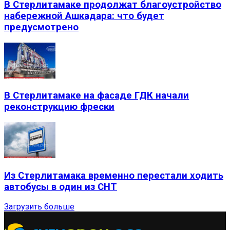
В Стерлитамаке продолжат благоустройство
набережной Ашкадара: что будет
предусмотрено
В Стерлитамаке на фасаде ГДК начали
реконструкцию фрески
Из Стерлитамака временно перестали ходить
автобусы в один из СНТ
Загрузить больше