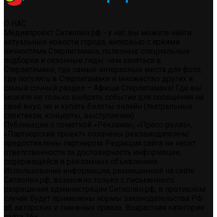
О НАС
Медиапроект Ситиопен.рф - у нас вы можете найти:
актуальные новости города, интервью с яркими
личностями Стерлитамака, полезные специальные
подборки и сезонные гиды: чем заняться в
Стерлитамаке, где самые интересные места для фото,
где погулять в Стерлитамаке и множество других и
самый сочный раздел – Афиша Стерлитамака! Где вы
можете не только выбрать событие для посещения на
свой вкус, но и купить билеты онлайн (театральные
спектакли, концерты, выступления)
Публикации с пометкой «Реклама», «Пресс-релиз»,
«Партнерский проект» оплачены рекламодателем/
предоставлены партнером. Редакция сайта не несет
ответственности за достоверность информации,
содержащейся в рекламных объявлениях.
Использование информации, размещенной на сайте
Ситиопен.рф, возможно только с письменного
разрешения администрации Ситиопен.рф, в противном
случае будут применены нормы законодательства РФ
об авторских и смежных правах. Возрастная категория
сайта 16+.