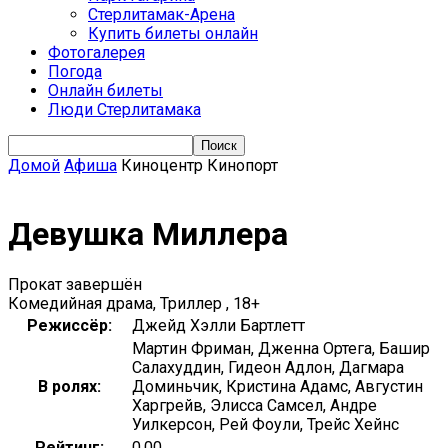
Стерлитамак-Арена
Купить билеты онлайн
Фотогалерея
Погода
Онлайн билеты
Люди Стерлитамака
Домой
Афиша
Киноцентр Кинопорт
Девушка Миллера
Прокат завершён
Комедийная драма, Триллер , 18+
Режиссёр:
Джейд Хэлли Бартлетт
Мартин Фриман, Дженна Ортега, Башир
Салахуддин, Гидеон Адлон, Дагмара
В ролях:
Доминьчик, Кристина Адамс, Августин
Харгрейв, Элисса Самсел, Андре
Уилкерсон, Рей Фоули, Трейс Хейнс
Рейтинг:
0.00