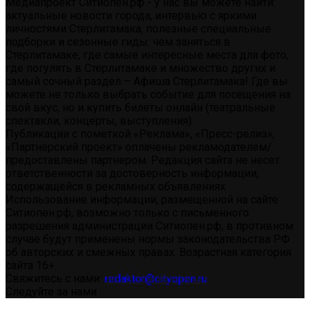
Медиапроект Ситиопен.рф - у нас вы можете найти:
актуальные новости города, интервью с яркими
личностями Стерлитамака, полезные специальные
подборки и сезонные гиды: чем заняться в
Стерлитамаке, где самые интересные места для фото,
где погулять в Стерлитамаке и множество других и
самый сочный раздел – Афиша Стерлитамака! Где вы
можете не только выбрать событие для посещения на
свой вкус, но и купить билеты онлайн (театральные
спектакли, концерты, выступления)
Публикации с пометкой «Реклама», «Пресс-релиз»,
«Партнерский проект» оплачены рекламодателем/
предоставлены партнером. Редакция сайта не несет
ответственности за достоверность информации,
содержащейся в рекламных объявлениях.
Использование информации, размещенной на сайте
Ситиопен.рф, возможно только с письменного
разрешения администрации Ситиопен.рф, в противном
случае будут применены нормы законодательства РФ
об авторских и смежных правах. Возрастная категория
сайта 16+.
Свяжитесь с нами:
redaktor@cityopen.ru
Следуйте за нами