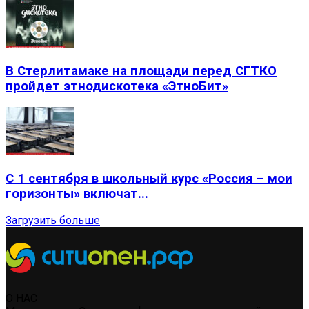
В Стерлитамаке на площади перед СГТКО
пройдет этнодискотека «ЭтноБит»
С 1 сентября в школьный курс «Россия – мои
горизонты» включат...
Загрузить больше
О НАС