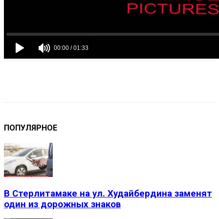
VK
Telegram
Email
Copy URL
ПОПУЛЯРНОЕ
В Стерлитамаке на ул. Худайбердина заменят
один из дорожных знаков