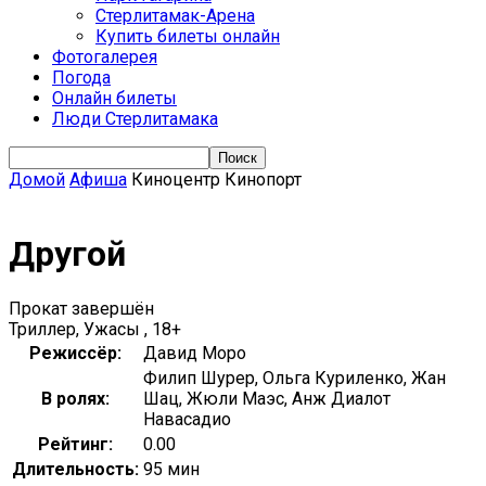
Стерлитамак-Арена
Купить билеты онлайн
Фотогалерея
Погода
Онлайн билеты
Люди Стерлитамака
Домой
Афиша
Киноцентр Кинопорт
Другой
Прокат завершён
Триллер, Ужасы , 18+
Режиссёр:
Давид Моро
Филип Шурер, Ольга Куриленко, Жан
В ролях:
Шац, Жюли Маэс, Анж Диалот
Навасадио
Рейтинг:
0.00
Длительность:
95 мин