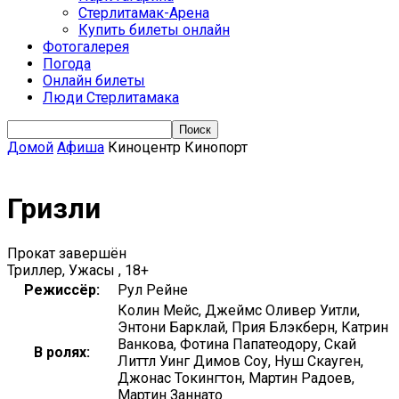
Стерлитамак-Арена
Купить билеты онлайн
Фотогалерея
Погода
Онлайн билеты
Люди Стерлитамака
Домой
Афиша
Киноцентр Кинопорт
Гризли
Прокат завершён
Триллер, Ужасы , 18+
Режиссёр:
Рул Рейне
Колин Мейс, Джеймс Оливер Уитли,
Энтони Барклай, Прия Блэкберн, Катрин
Ванкова, Фотина Папатеодору, Скай
В ролях:
Литтл Уинг Димов Соу, Нуш Скауген,
Джонас Токингтон, Мартин Радоев,
Мартин Заннато