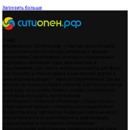
Загрузить больше
О НАС
Медиапроект Ситиопен.рф - у нас вы можете найти:
актуальные новости города, интервью с яркими
личностями Стерлитамака, полезные специальные
подборки и сезонные гиды: чем заняться в
Стерлитамаке, где самые интересные места для фото,
где погулять в Стерлитамаке и множество других и
самый сочный раздел – Афиша Стерлитамака! Где вы
можете не только выбрать событие для посещения на
свой вкус, но и купить билеты онлайн (театральные
спектакли, концерты, выступления)
Публикации с пометкой «Реклама», «Пресс-релиз»,
«Партнерский проект» оплачены рекламодателем/
предоставлены партнером. Редакция сайта не несет
ответственности за достоверность информации,
содержащейся в рекламных объявлениях.
Использование информации, размещенной на сайте