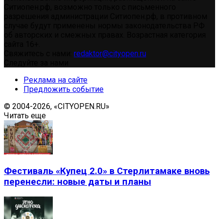
Ситиопен.рф, возможно только с письменного
разрешения администрации Ситиопен.рф, в противном
случае будут применены нормы законодательства РФ
об авторских и смежных правах. Возрастная категория
сайта 16+.
Свяжитесь с нами:
redaktor@cityopen.ru
Следуйте за нами
Реклама на сайте
Предложить событие
© 2004-2026, «CITYOPEN.RU»
Читать еще
Фестиваль «Купец 2.0» в Стерлитамаке вновь
перенесли: новые даты и планы